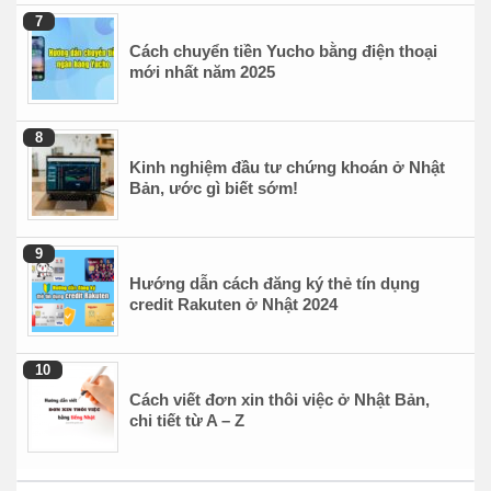
Cách chuyển tiền Yucho bằng điện thoại
mới nhất năm 2025
Kinh nghiệm đầu tư chứng khoán ở Nhật
Bản, ước gì biết sớm!
Hướng dẫn cách đăng ký thẻ tín dụng
credit Rakuten ở Nhật 2024
Cách viết đơn xin thôi việc ở Nhật Bản,
chi tiết từ A – Z