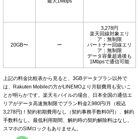
最大1Mbps
3,278円
楽天回線対象エリ
ア：無制限
20GB〜
ー
パートナー回線エリ
ア：無制限
データ容量超過後も
1Mbpsで通信可能
上記の料金比較表から見ると、3GBデータプラン以外で
は、Rakuten Mobileの方がLINEMOより月額費用も安いこ
とが明らかです。楽天モバイルの場合、日本全国の通信エ
リアがデータ高速無制限でプラン料金2,980円/月（税込
3,278円)！契約初期費用なし（契約事務手数料0円）、解約
手数料なし。最低利用期間、解約時の契約解除料はなし。
スマホのSIMロックもありません。