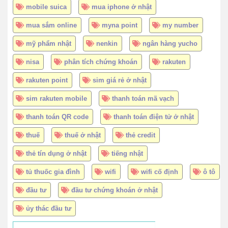
mobile suica
mua iphone ở nhật
mua sắm online
myna point
my number
mỹ phẩm nhật
nenkin
ngân hàng yucho
nisa
phân tích chứng khoán
rakuten
rakuten point
sim giá rẻ ở nhật
sim rakuten mobile
thanh toán mã vạch
thanh toán QR code
thanh toán điện tử ở nhật
thuế
thuế ở nhật
thẻ credit
thẻ tín dụng ở nhật
tiếng nhật
tủ thuốc gia đình
wifi
wifi cố định
ô tô
đầu tư
đầu tư chứng khoán ở nhật
ủy thác đầu tư