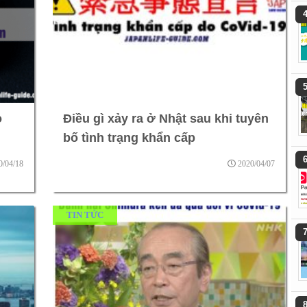
o
Điều gì xảy ra ở Nhật sau khi tuyên
bố tình trạng khẩn cấp
0/04/18
2020/04/07
TIN TỨC