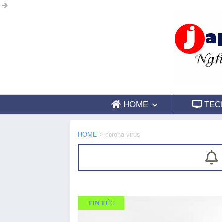
HOME
TEC
HOME
>
corona virus
TIN TỨC