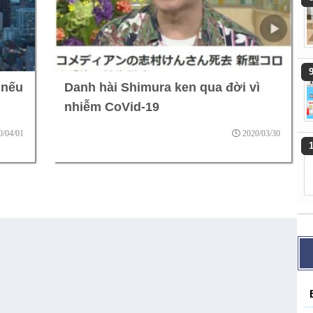
 nếu
Danh hài Shimura ken qua đời vì
nhiễm CoVid-19
0/04/01
2020/03/30