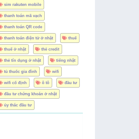
sim rakuten mobile
thanh toán mã vạch
thanh toán QR code
thanh toán điện tử ở nhật
thuế
thuế ở nhật
thẻ credit
thẻ tín dụng ở nhật
tiếng nhật
tủ thuốc gia đình
wifi
wifi cố định
ô tô
đầu tư
đầu tư chứng khoán ở nhật
ủy thác đầu tư