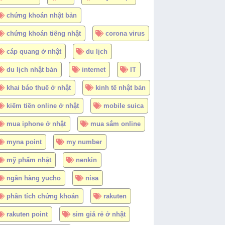
chứng khoán nhật bản
chứng khoán tiếng nhật
corona virus
cáp quang ở nhật
du lịch
du lịch nhật bản
internet
IT
khai báo thuế ở nhật
kinh tế nhật bản
kiếm tiền online ở nhật
mobile suica
mua iphone ở nhật
mua sắm online
myna point
my number
mỹ phẩm nhật
nenkin
ngân hàng yucho
nisa
phân tích chứng khoán
rakuten
rakuten point
sim giá rẻ ở nhật