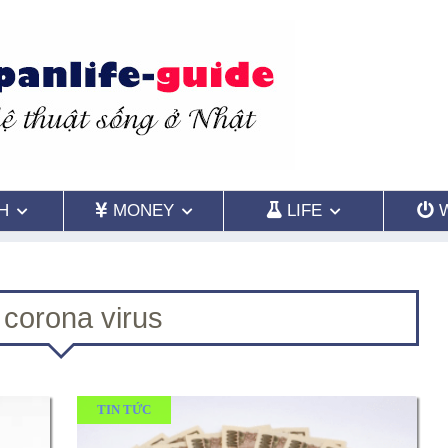
H
MONEY
LIFE
corona virus
TIN TỨC