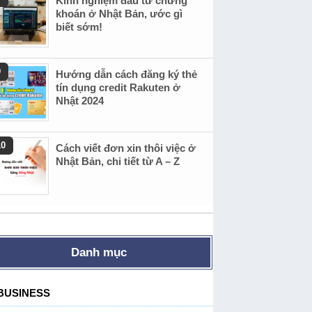
Kinh nghiệm đầu tư chứng
khoán ở Nhật Bản, ước gì
biết sớm!
Hướng dẫn cách đăng ký thẻ
tín dụng credit Rakuten ở
Nhật 2024
Cách viết đơn xin thôi việc ở
Nhật Bản, chi tiết từ A – Z
Danh mục
BUSINESS