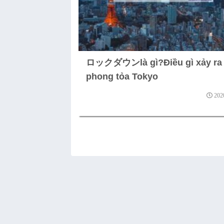
ロックダウンlà gì?Điều gì xảy ra
phong tỏa Tokyo
202