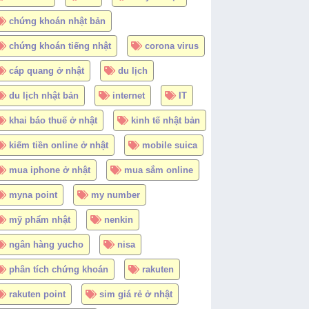
chứng khoán nhật bản
chứng khoán tiếng nhật
corona virus
cáp quang ở nhật
du lịch
du lịch nhật bản
internet
IT
khai báo thuế ở nhật
kinh tế nhật bản
kiếm tiền online ở nhật
mobile suica
mua iphone ở nhật
mua sắm online
myna point
my number
mỹ phẩm nhật
nenkin
ngân hàng yucho
nisa
phân tích chứng khoán
rakuten
rakuten point
sim giá rẻ ở nhật