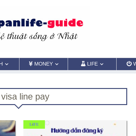
H
MONEY
LIFE
visa line pay
LIFE