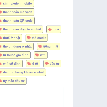
sim rakuten mobile
thanh toán mã vạch
thanh toán QR code
thanh toán điện tử ở nhật
thuế
thuế ở nhật
thẻ credit
thẻ tín dụng ở nhật
tiếng nhật
tủ thuốc gia đình
wifi
wifi cố định
ô tô
đầu tư
đầu tư chứng khoán ở nhật
ủy thác đầu tư