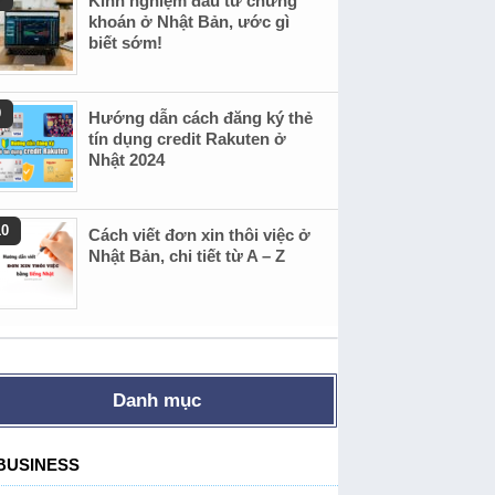
Kinh nghiệm đầu tư chứng
khoán ở Nhật Bản, ước gì
biết sớm!
Hướng dẫn cách đăng ký thẻ
tín dụng credit Rakuten ở
Nhật 2024
Cách viết đơn xin thôi việc ở
Nhật Bản, chi tiết từ A – Z
Danh mục
BUSINESS