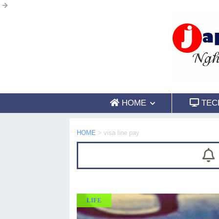
HOME
TEC
HOME
>
visa line pay
LIFE