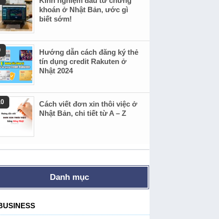
Kinh nghiệm đầu tư chứng
khoán ở Nhật Bản, ước gì
biết sớm!
Hướng dẫn cách đăng ký thẻ
tín dụng credit Rakuten ở
Nhật 2024
Cách viết đơn xin thôi việc ở
Nhật Bản, chi tiết từ A – Z
Danh mục
BUSINESS