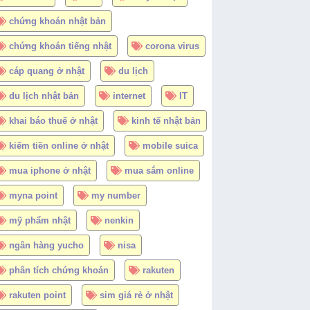
chứng khoán nhật bản
chứng khoán tiếng nhật
corona virus
cáp quang ở nhật
du lịch
du lịch nhật bản
internet
IT
khai báo thuế ở nhật
kinh tế nhật bản
kiếm tiền online ở nhật
mobile suica
mua iphone ở nhật
mua sắm online
myna point
my number
mỹ phẩm nhật
nenkin
ngân hàng yucho
nisa
phân tích chứng khoán
rakuten
rakuten point
sim giá rẻ ở nhật