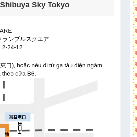
p Shibuya Sky Tokyo
UARE
 スクランブルスクエア
o 2-24-12
東口), hoặc nếu đi từ ga tàu điện ngầm
a theo cửa B6.