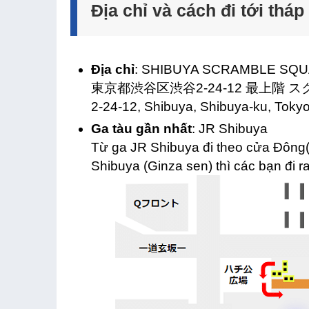
Địa chỉ và cách đi tới thá
Địa chỉ
: SHIBUYA SCRAMBLE SQ
東京都渋谷区渋谷2-24-12 最上階
2-24-12, Shibuya, Shibuya-ku, Toky
Ga tàu gần nhất
: JR Shibuya
Từ ga JR Shibuya đi theo cửa Đông(
Shibuya (Ginza sen) thì các bạn đi r