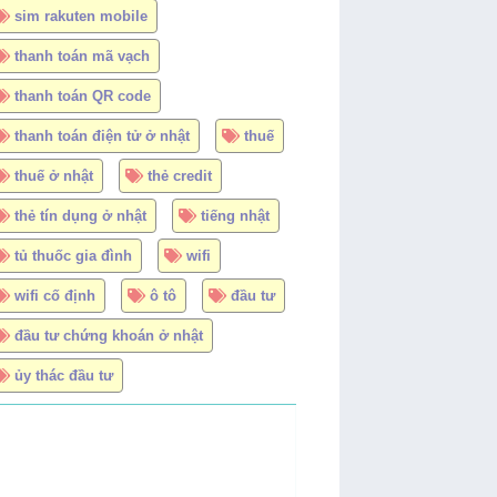
sim rakuten mobile
thanh toán mã vạch
thanh toán QR code
thanh toán điện tử ở nhật
thuế
thuế ở nhật
thẻ credit
thẻ tín dụng ở nhật
tiếng nhật
tủ thuốc gia đình
wifi
wifi cố định
ô tô
đầu tư
đầu tư chứng khoán ở nhật
ủy thác đầu tư