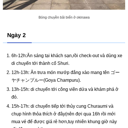
Bóng chuyền bãi biển ở okinawa
Ngày 2
6h-12h:Ăn sáng tại khách sạn,rồi check-out và dùng xe
di chuyển tới thành cổ Shuri.
12h-13h: Ăn trưa món mướp đắng xào mang tên ゴー
ヤチャンプルー(Goya Champuru).
13h-15h: di chuyển tới công viên dứa và khám phá ở
đó.
15h-17h: di chuyển tiếp tới thủy cung Churaumi và
chụp hình thỏa thích ở đây(nên đợi qua 16h rồi mới
mua vé để được giá rẻ hơn,tuy nhiên khung giờ này