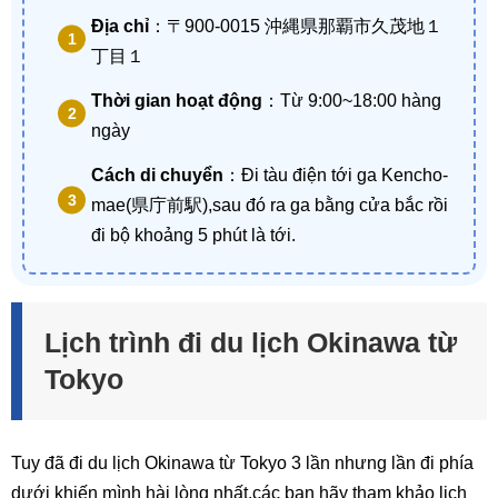
Địa chỉ
：〒900-0015 沖縄県那覇市久茂地１
丁目１
Thời gian hoạt động
：Từ 9:00~18:00 hàng
ngày
Cách di chuyển
：Đi tàu điện tới ga Kencho-
mae(県庁前駅),sau đó ra ga bằng cửa bắc rồi
đi bộ khoảng 5 phút là tới.
Lịch trình đi du lịch Okinawa từ
Tokyo
Tuy đã đi du lịch Okinawa từ Tokyo 3 lần nhưng lần đi phía
dưới khiến mình hài lòng nhất,các bạn hãy tham khảo lịch