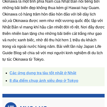
Okinawa là một tỉnh phía Nam của Nhật Bản nổi tiếng bởi
những bãi biển đẹp không thua kém gì Hawaii hay Guam.
Okinawa có hàng trăm hòn đảo hòn đảo với bề dày lịch
sử,và Okinawa được xem như một vương quốc độc lập với
Nhật Bản vì mang khí hậu cận nhiệt đới rõ rệt. Nơi đây được
thiên nhiên ban tặng cho những bãi biển cát trắng như gạo
và nước xanh biếc, nhờ đó thu hút hơn 1 triệu du khách
trong và ngoài nước hàng năm. Bài viết lần này Japan Life
Guide Blog sẽ chia sẻ với mọi người kinh nghiệm đi du lịch
tự túc Okinawa từ Tokyo.
Các ứng dụng tra tàu tốt nhất ở Nhật
8 địa điểm chụp ảnh siêu đẹp ở Tokyo