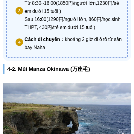
Từ 8:30~16:00(1850円/người lớn,1230円/trẻ
em dưới 15 tuổi )
Sau 16:00(1290円/người lớn, 860円/học sinh
THPT, 430円/trẻ em dưới 15 tuổi)
Cách di chuyển
：khoảng 2 giờ đi ô tô từ sân
bay Naha
4-2. Mũi Manza Okinawa (万座毛)