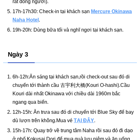
rất đông người).
17h-17h30: Check-in tại khách sạn
Mercure Okinawa
Naha Hotel
.
19h-20h: Dùng bữa tối và nghĩ ngơi tại khách sạn.
Ngày 3
6h-12h:Ăn sáng tại khách sạn,rồi check-out sau đó di
chuyển tới thành cầu 古宇利大橋(Kouri O-hashi).Cầu
Kouri dài nhất Okinawa với chiều dài 1960m bắc
ngang qua biển.
12h-15h: Ăn trưa sau đó di chuyển tới Blue Sky để bay
dù lượn trên không.Mua vé
TẠI ĐÂY
.
15h-17h: Quay trở về trung tâm Naha rồi sau đó đi dạo
ở phố Kokusai Dori để mua quà lưu niệm và ăn uống