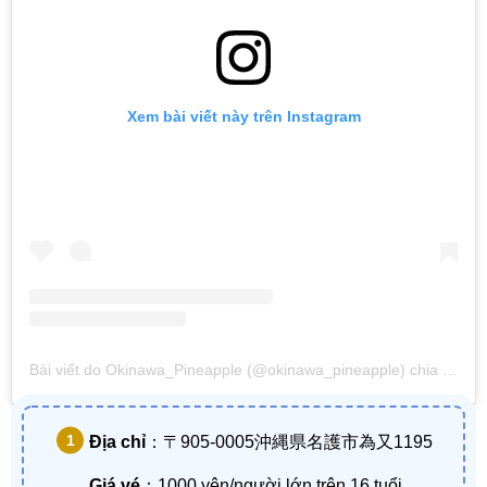
Xem bài viết này trên Instagram
Bài viết do Okinawa_Pineapple (@okinawa_pineapple) chia sẻ
và
Địa chỉ
：〒905-0005沖縄県名護市為又1195
Giá vé
：1000 yên/người lớn trên 16 tuổi ,