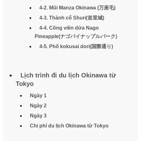
4-2. Mũi Manza Okinawa (万座毛)
4-3. Thành cổ Shuri(首里城)
4-4. Công viên dứa Nago
Pineapple(ナゴパイナップルパーク)
4-5. Phố kokusai dori(国際通り)
Lịch trình đi du lịch Okinawa từ
Tokyo
Ngày 1
Ngày 2
Ngày 3
Chi phí du lịch Okinawa từ Tokyo