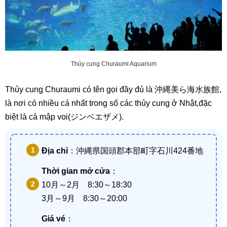
Thủy cung Churaumi Aquarium
Thủy cung Churaumi có tên gọi đầy đủ là 沖縄美ら海水族館,
là nơi có nhiều cá nhất trong số các thủy cung ở Nhật,đặc
biệt là cá mập voi(ジンベエザメ).
Địa chỉ
：沖縄県国頭郡本部町字石川424番地
Thời gian mở cửa
：
10月～2月 8:30～18:30
3月～9月 8:30～20:00
Giá vé
：