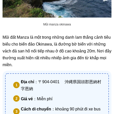
Mũi manza okinawa
Mũi đất Manza là một trong những danh lam thắng cảnh tiêu
biểu cho biển đảo Okinawa, là đường bờ biển với những
vách đá san hô nối tiếp nhau ở độ cao khoảng 20m. Nơi đây
thường xuất hiện rất nhiều nhiếp ảnh gia đến từ khắp mọi
miền.
Địa chỉ
：〒904-0401 沖縄県国頭郡恩納村
字恩納
Giá vé
：Miễn phí
Cách di chuyển
：khoảng 90 phút đi xe bus