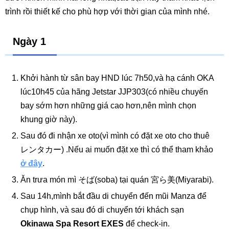
trình rồi thiết kế cho phù hợp với thời gian của mình nhé.
Ngày 1
Khởi hành từ sân bay HND lúc 7h50,và hạ cánh OKA
lúc10h45 của hãng Jetstar JJP303(có nhiều chuyến
bay sớm hơn những giá cao hơn,nên mình chọn
khung giờ này).
Sau đó đi nhận xe oto(vì mình có đặt xe oto cho thuê
レンタカー) .Nếu ai muốn đặt xe thì có thể tham khảo
ở đây
.
Ăn trưa món mì そば(soba) tại quán 宮ら美(Miyarabi).
Sau 14h,mình bắt đầu di chuyển đến mũi Manza để
chụp hình, và sau đó di chuyển tới khách sạn
Okinawa Spa Resort EXES
để check-in.