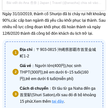
Bài viết do Ana 杏奈 | Japan | Travel (@anaoha) chia sẻ
vào
Thg 9
Ngày 31/10/2019, thành cổ Shurijo đã bị cháy rụi hết khoảng
90%,các cấp ban ngành đã yêu cầu khôi phục lại thành. Sau
nhiều nỗ lực công đoạn khổi phục đã hoàn thành và ngày
12/6/2020 thành đã công bố đón khách du lịch trở lại.
Địa chỉ
：〒903-0815 沖縄県那覇市首里金城
町1-2
Giá vé
：Người lớn(400円),học sinh
THPT(300円),trẻ em dưới 6~15 tuổi(160
円),trẻ em dưới 6 tuổi(miễn phí)
Cách di chuyển
：Đi tàu từ ga Naha đến ga
首里駅(Shuri Sation),rồi sau đó đi bộ khoảng
15 phút.Xem thêm
tại đây
.