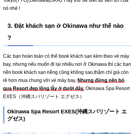
Tokyo(TYO),Okinawa(OKA). Hãy thử để biết sự tiện lợi của
nó nhé !
3. Đặt khách sạn ở Okinawa như thế nào
?
Các bạn hoàn toàn có thể book khách sạn kèm theo vé máy
bay, nhưng nếu muốn đi lại nhiều nơi ở Okinawa thì các bạn
nên book khách sạn riêng cũng không sao,thậm chí giá còn
rẻ hơn mua chung với vé máy bay.
Nhưng đừng nên bỏ
qua Resort đẹp lộng lẫy ở dưới đây.
Okinawa Spa Resort
EXES（沖縄スパリゾート エグゼス）
Okinawa Spa Resort EXES(沖縄スパリゾート エ
グゼス)