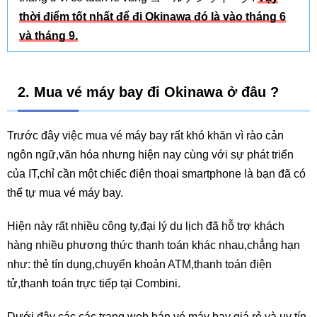
thời điểm tốt nhất để đi Okinawa đó là vào tháng 6
và tháng 9.
2. Mua vé máy bay đi Okinawa ở đâu ?
Trước đây việc mua vé máy bay rất khó khăn vì rào cản
ngôn ngữ,văn hóa nhưng hiện nay cùng với sự phát triển
của IT,chỉ cần một chiếc điện thoại smartphone là bạn đã có
thể tự mua vé máy bay.
Hiện này rất nhiều công ty,đại lý du lịch đã hỗ trợ khách
hàng nhiều phương thức thanh toán khác nhau,chẳng hạn
như: thẻ tín dụng,chuyển khoản ATM,thanh toán điện
tử,thanh toán trực tiếp tại Combini.
Dưới đây các các trang web bán vé máy bay giá rẻ và uy tín