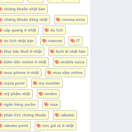
chứng khoán nhật bản
chứng khoán tiếng nhật
corona virus
cáp quang ở nhật
du lịch
du lịch nhật bản
internet
IT
khai báo thuế ở nhật
kinh tế nhật bản
kiếm tiền online ở nhật
mobile suica
mua iphone ở nhật
mua sắm online
myna point
my number
mỹ phẩm nhật
nenkin
ngân hàng yucho
nisa
phân tích chứng khoán
rakuten
rakuten point
sim giá rẻ ở nhật