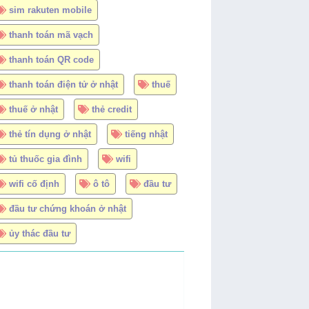
sim rakuten mobile
thanh toán mã vạch
thanh toán QR code
thanh toán điện tử ở nhật
thuế
thuế ở nhật
thẻ credit
thẻ tín dụng ở nhật
tiếng nhật
tủ thuốc gia đình
wifi
wifi cố định
ô tô
đầu tư
đầu tư chứng khoán ở nhật
ủy thác đầu tư