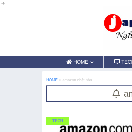
HOME
TEC
HOME
>
amazon nhật bản
am
TECH