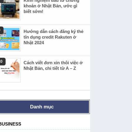
Kinh nghiệm đầu tư chứng
khoán ở Nhật Bản, ước gì
biết sớm!
Hướng dẫn cách đăng ký thẻ
tín dụng credit Rakuten ở
Nhật 2024
Cách viết đơn xin thôi việc ở
Nhật Bản, chi tiết từ A – Z
Danh mục
BUSINESS