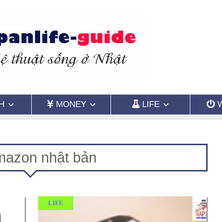
H
MONEY
LIFE
azon nhật bản
LIFE