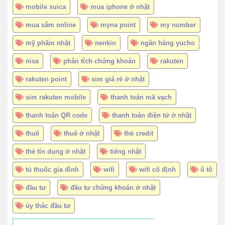
mobile suica
mua iphone ở nhật
mua sắm online
myna point
my number
mỹ phẩm nhật
nenkin
ngân hàng yucho
nisa
phân tích chứng khoán
rakuten
rakuten point
sim giá rẻ ở nhật
sim rakuten mobile
thanh toán mã vạch
thanh toán QR code
thanh toán điện tử ở nhật
thuế
thuế ở nhật
thẻ credit
thẻ tín dụng ở nhật
tiếng nhật
tủ thuốc gia đình
wifi
wifi cố định
ô tô
đầu tư
đầu tư chứng khoán ở nhật
ủy thác đầu tư