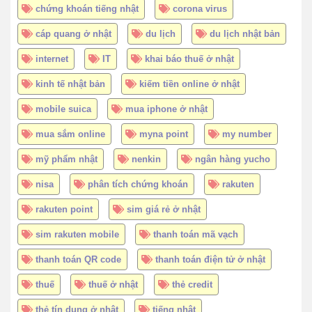
chứng khoán tiếng nhật
corona virus
cáp quang ở nhật
du lịch
du lịch nhật bản
internet
IT
khai báo thuế ở nhật
kinh tế nhật bản
kiếm tiền online ở nhật
mobile suica
mua iphone ở nhật
mua sắm online
myna point
my number
mỹ phẩm nhật
nenkin
ngân hàng yucho
nisa
phân tích chứng khoán
rakuten
rakuten point
sim giá rẻ ở nhật
sim rakuten mobile
thanh toán mã vạch
thanh toán QR code
thanh toán điện tử ở nhật
thuế
thuế ở nhật
thẻ credit
thẻ tín dụng ở nhật
tiếng nhật