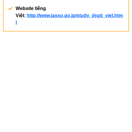
Website tiếng
Việt
:
http://www.jasso.go.jp/study_j/sgtj_viet.htm
l