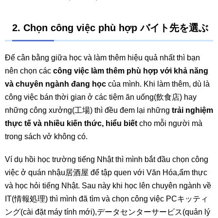
2. Chọn công việc phù hợp バイト先を選ぶ
Để cân bằng giữa học và làm thêm hiệu quả nhất thì bạn
nên chọn các
công việc làm thêm phù hợp với khả năng
và chuyên ngành đang học
của mình. Khi làm thêm, dù là
công việc bán thời gian ở các tiệm ăn uống(飲食店) hay
những công xưởng(工場) thì đều đem lại những
trải nghiệm
thực tế và nhiều kiến thức, hiểu biết
cho mỗi người mà
trong sách vở không có.
Ví dụ hồi học trường tiếng Nhật thì mình bắt đầu chọn công
việc ở quán nhậu居酒屋 để tập quen với Văn Hóa,ẩm thực
và học hỏi tiếng Nhật. Sau này khi học lên chuyên ngành về
IT(情報処理) thì mình đã tìm và chọn công việc PCキッティ
ング(cài đặt máy tính mới),データセンターサービス(quản lý