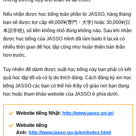
Nếu nhận được học bổng toàn phần từ JASSO, hàng tháng
bạn sẽ được trợ cấp 48,000¥(専門・大学) hoặc 30,000¥(日
本語学校), số tiền không nhỏ đúng không nào. Sau khi nhận
được học bổng của JASSO mình đã làm baito ít lại,và có
nhiều thời gian để học tập cũng như hoàn thiện bản thân
hơn trước.
Tuy nhiên để dành được suất học bổng này bạn phải có kết
quả học tập tốt và có lý do thích đáng. Cách đăng ký xin học
bổng JASSO các bạn có thể hỏi thầy cô giáo nơi bạn đang
học hoặc tham khảo website của JASSO ở phía dưới.
Website tiếng Nhật
:
http://www.jasso.go.jp/
Website tiếng
Anh
:
http://www.jasso.go.jp/en/index.html