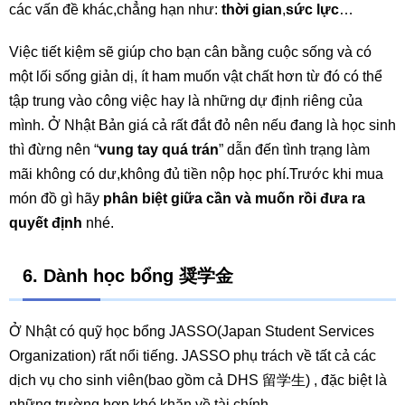
các vấn đề khác,chẳng hạn như:
thời gian
,
sức lực
…
Việc tiết kiệm sẽ giúp cho bạn cân bằng cuộc sống và có
một lối sống giản dị, ít ham muốn vật chất hơn từ đó có thể
tập trung vào công việc hay là những dự định riêng của
mình. Ở Nhật Bản giá cả rất đắt đỏ nên nếu đang là học sinh
thì đừng nên “
vung tay quá trán
” dẫn đến tình trạng làm
mãi không có dư,không đủ tiền nộp học phí.Trước khi mua
món đồ gì hãy
phân biệt giữa cần và muốn rồi đưa ra
quyết định
nhé.
6. Dành học bổng 奨学金
Ở Nhật có quỹ học bổng JASSO(Japan Student Services
Organization) rất nổi tiếng. JASSO phụ trách về tất cả các
dịch vụ cho sinh viên(bao gồm cả DHS 留学生) , đặc biệt là
những trường hợp khó khăn về tài chính.