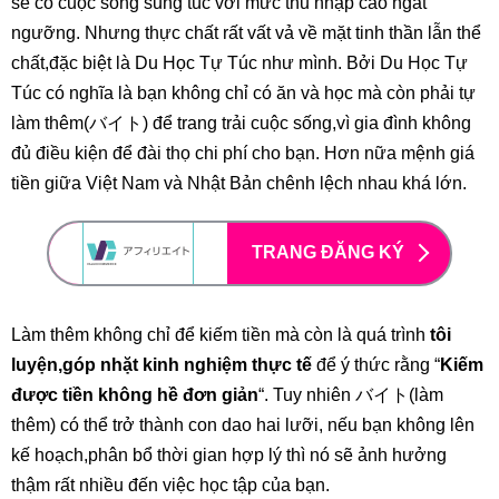
sẽ có cuộc sống sung túc với mức thu nhập cao ngất
ngưỡng. Nhưng thực chất rất vất vả về mặt tinh thần lẫn thể
chất,đặc biệt là Du Học Tự Túc như mình. Bởi Du Học Tự
Túc có nghĩa là bạn không chỉ có ăn và học mà còn phải tự
làm thêm(バイト) để trang trải cuộc sống,vì gia đình không
đủ điều kiện để đài thọ chi phí cho bạn. Hơn nữa mệnh giá
tiền giữa Việt Nam và Nhật Bản chênh lệch nhau khá lớn.
TRANG ĐĂNG KÝ
Làm thêm không chỉ để kiếm tiền mà còn là quá trình
tôi
luyện,góp nhặt kinh nghiệm thực tế
để ý thức rằng “
Kiếm
được tiền không hề đơn giản
“. Tuy nhiên バイト(làm
thêm) có thể trở thành con dao hai lưỡi, nếu bạn không lên
kế hoạch,phân bổ thời gian hợp lý thì nó sẽ ảnh hưởng
thậm rất nhiều đến việc học tập của bạn.