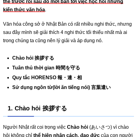
thế trước rồi sau đó mới bàn tới việc học hỏi những
kiến thức văn hóa
.
Văn hóa công sở ở Nhật Bản có rất nhiều nghi thức, nhưng
sau đây mình sẽ giải thích 4 nghi thức tối thiểu nhất mà ai
trong chúng ta cũng nên lý giải và áp dụng nó.
Chào hỏi 挨拶する
Tuân thủ thời gian 時間を守る
Quy tắc HORENSO 報・連・相
Sử dụng ngôn từ(lời ăn tiếng nói) 言葉遣い
1. Chào hỏi
挨拶する
Người Nhật rất coi trọng việc
Chào hỏi
(あいさつ) vì chào
hỏi không chỉ
thể hiện nhân cách, đạo đức
của con người