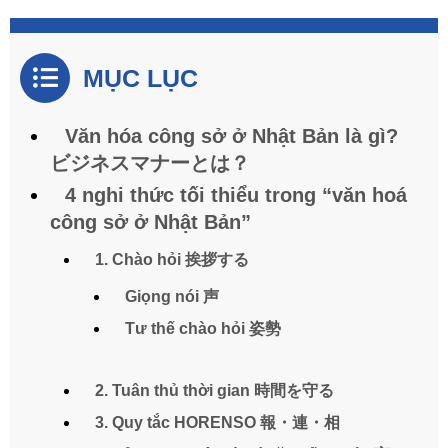
MỤC LỤC
Văn hóa công sở ở Nhật Bản là gì?
ビジネスマナーとは？
4 nghi thức tối thiểu trong “văn hoá
công sở ở Nhật Bản”
1. Chào hỏi 挨拶する
Giọng nói 声
Tư thế chào hỏi 姿勢
2. Tuân thủ thời gian 時間を守る
3. Quy tắc HORENSO 報・連・相