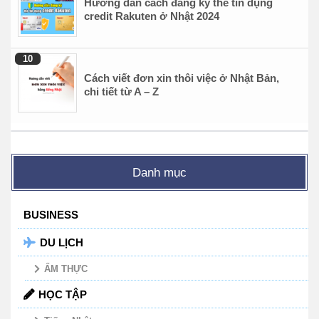
Hướng dẫn cách đăng ký thẻ tín dụng
credit Rakuten ở Nhật 2024
Cách viết đơn xin thôi việc ở Nhật Bản,
chi tiết từ A – Z
Danh mục
BUSINESS
DU LỊCH
ẨM THỰC
HỌC TẬP