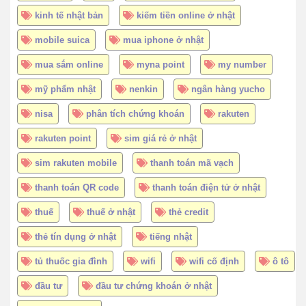
kinh tế nhật bản
kiếm tiền online ở nhật
mobile suica
mua iphone ở nhật
mua sắm online
myna point
my number
mỹ phẩm nhật
nenkin
ngân hàng yucho
nisa
phân tích chứng khoán
rakuten
rakuten point
sim giá rẻ ở nhật
sim rakuten mobile
thanh toán mã vạch
thanh toán QR code
thanh toán điện tử ở nhật
thuế
thuế ở nhật
thẻ credit
thẻ tín dụng ở nhật
tiếng nhật
tủ thuốc gia đình
wifi
wifi cố định
ô tô
đầu tư
đầu tư chứng khoán ở nhật