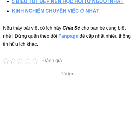
5 ĐIỀU TỐT ĐẸP NÊN HỌC HỎI TỪ NGƯỜI NHẬT
KINH NGHIỆM CHUYỂN VIỆC Ở NHẬT
Nếu thấy bài viết có ích hãy
Chia Sẻ
cho bạn bè cùng biết
nhé ! Đừng quên theo dõi
Fanpage
để cập nhật nhiều thông
tin hữu ích khác.
Đánh giá
Tài trợ