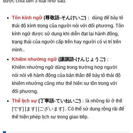
được chia làm 3 loại như sau.
Tôn kính ngữ
(尊敬語-そんけいご)
： dùng để bày tỏ
thái độ kính trọng của người nói với đối phương. Tôn
kính ngữ được sử dụng khi diễn đạt lại hành động,
trạng thái của người cấp trên hay người có vị trí trên
mình..
Khiêm nhường ngữ
(謙譲語-けんじょうご)
：
Khiêm nhường ngữ dùng trong trường hợp người
nói nói về hành động của bản thân để bày tỏ thái độ
khiêm nhường cũng như thể hiện sự tôn trọng với
đối phương.
Thể lịch sự
(丁寧語-ていねいご)
：là những từ ở thể
[です] [ます] [ございます] . Có thể sử dụng rộng rãi để
thể hiện phép lịch sự trong giao tiếp.