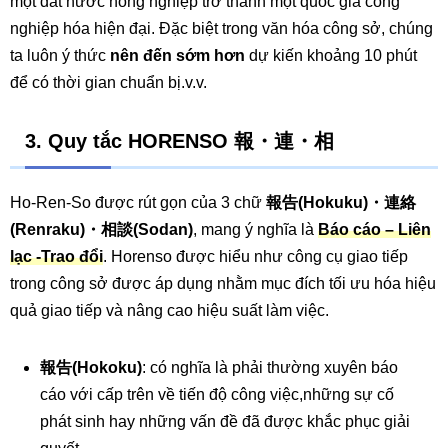
một đất nước nông nghiệp trở thành một quốc gia công
nghiệp hóa hiện đại. Đặc biệt trong văn hóa công sở, chúng
ta luôn ý thức
nên đến sớm hơn
dự kiến khoảng 10 phút
để có thời gian chuẩn bị.v.v.
3.
Quy tắc HORENSO 報・連・相
Ho-Ren-So được rút gọn của 3 chữ
報告(Hokuku)・連絡
(Renraku)・相談(Sodan)
, mang ý nghĩa là
Báo cáo – Liên
lạc -Trao đổi
. Horenso được hiểu như công cụ giao tiếp
trong công sở được áp dụng nhằm mục đích tối ưu hóa hiệu
quả giao tiếp và nâng cao hiệu suất làm việc.
報告(Hokoku)
: có nghĩa là phải thường xuyên báo
cáo với cấp trên về tiến độ công việc,những sự cố
phát sinh hay những vấn đề đã được khắc phục giải