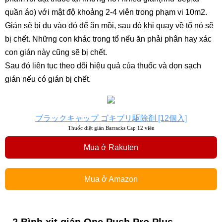
quần áo) với mật độ khoảng 2-4 viên trong phạm vi 10m2.
Gián sẽ bị dụ vào đó để ăn mồi, sau đó khi quay về tổ nó sẽ
bị chết. Những con khác trong tổ nếu ăn phải phân hay xác
con gián này cũng sẽ bị chết.
Sau đó liên tục theo dõi hiệu quả của thuốc và dọn sạch
gián nếu có gián bị chết.
ブラックキャップ ゴキブリ駆除剤 [12個入]
Thuốc diệt gián Barracks Cap 12 viên
Mua ở Rakuten
Mua ở Amazon
2.Bình xịt gián One Push Pro Plus