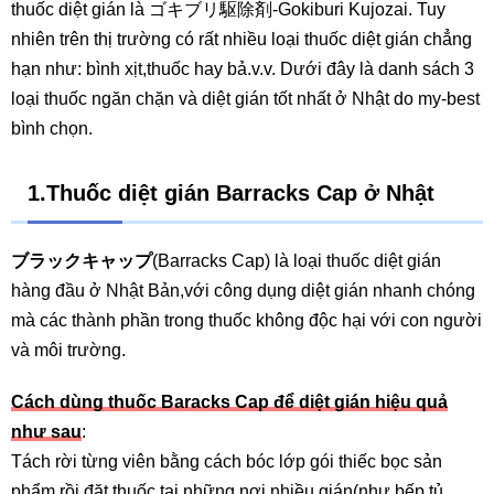
thuốc diệt gián là ゴキブリ駆除剤-Gokiburi Kujozai. Tuy
nhiên trên thị trường có rất nhiều loại thuốc diệt gián chẳng
hạn như: bình xịt,thuốc hay bả.v.v. Dưới đây là danh sách 3
loại thuốc ngăn chặn và diệt gián tốt nhất ở Nhật do my-best
bình chọn.
1.Thuốc diệt gián Barracks Cap ở Nhật
ブラックキャップ
(Barracks Cap) là loại thuốc diệt gián
hàng đầu ở Nhật Bản,với công dụng diệt gián nhanh chóng
mà các thành phần trong thuốc không độc hại với con người
và môi trường.
Cách dùng thuốc Baracks Cap để diệt gián hiệu quả
như sau
:
Tách rời từng viên bằng cách bóc lớp gói thiếc bọc sản
phẩm rồi đặt thuốc tại những nơi nhiều gián(như bếp,tủ