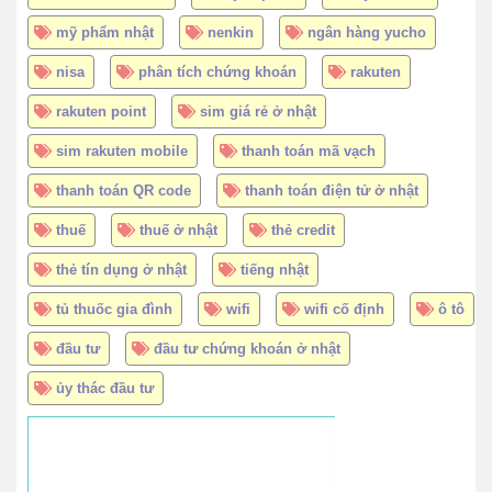
mỹ phẩm nhật
nenkin
ngân hàng yucho
nisa
phân tích chứng khoán
rakuten
rakuten point
sim giá rẻ ở nhật
sim rakuten mobile
thanh toán mã vạch
thanh toán QR code
thanh toán điện tử ở nhật
thuế
thuế ở nhật
thẻ credit
thẻ tín dụng ở nhật
tiếng nhật
tủ thuốc gia đình
wifi
wifi cố định
ô tô
đầu tư
đầu tư chứng khoán ở nhật
ủy thác đầu tư