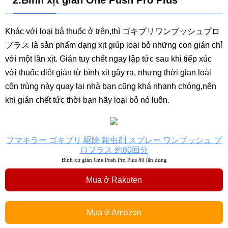
Khác với loại bả thuốc ở trên,thì ゴキブリワンプッシュプロ
プラス là sản phẩm dạng xịt giúp loại bỏ những con gián chỉ
với một lần xịt. Gián tuy chết ngay lập tức sau khi tiếp xúc
với thuốc diệt gián từ bình xịt gây ra, nhưng thời gian loài
côn trùng này quay lại nhà bạn cũng khá nhanh chóng,nên
khi gián chết tức thời bạn hãy loại bỏ nó luôn.
フマキラー ゴキブリ 駆除 殺虫剤 スプレー ワンプッシュ プ
ロプラス 約80回分
Bình xịt gián One Push Pro Plus 80 lần dùng
Mua ở Rakuten
Mua ở Amazon