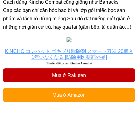
Cách dùng Kincho Combat cũng giống như Barracks
Cap,các bạn chỉ cần bóc bao bì và lớp gói thiếc bọc sản
phẩm và tách rời từng miếng.Sau đó đặt miếng diệt gián ở
những nơi gián cư trú, hay qua lại (gầm bếp, tủ quần áo…)
KINCHO コンバット ゴキブリ駆除剤 スマート容器 20個入
1年いなくなる [防除用医薬部外品]
Thuốc diệt gián Kincho Combat
Mua ở Rakuten
Mua ở Amazon