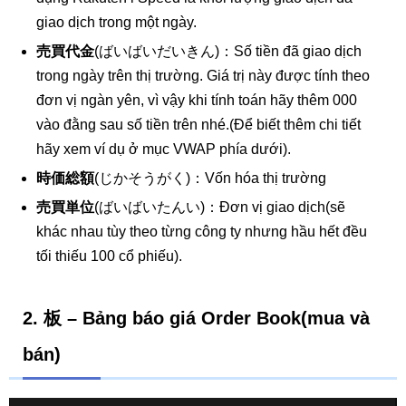
giao dịch trong một ngày.
売買代金
(ばいばいだいきん)：Số tiền đã giao dịch
trong ngày trên thị trường. Giá trị này được tính theo
đơn vị ngàn yên, vì vậy khi tính toán hãy thêm 000
vào đằng sau số tiền trên nhé.(Để biết thêm chi tiết
hãy xem ví dụ ở mục VWAP phía dưới).
時価総額
(じかそうがく)：Vốn hóa thị trường
売買単位
(ばいばいたんい)：Đơn vị giao dịch(sẽ
khác nhau tùy theo từng công ty nhưng hầu hết đều
tối thiếu 100 cổ phiếu).
2. 板 – Bảng báo giá Order Book(mua và
bán)