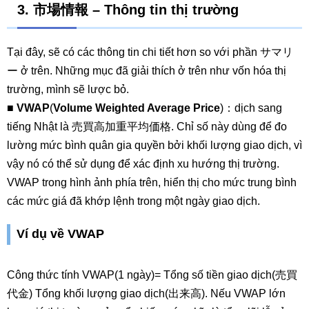
3. 市場情報 – Thông tin thị trường
Tại đây, sẽ có các thông tin chi tiết hơn so với phần サマリ
ー ở trên. Những mục đã giải thích ở trên như vốn hóa thị
trường, mình sẽ lược bỏ.
■
VWAP
(
Volume Weighted Average Price
)：dịch sang
tiếng Nhật là 売買高加重平均価格. Chỉ số này dùng để đo
lường mức bình quân gia quyền bởi khối lượng giao dịch, vì
vậy nó có thể sử dụng để xác định xu hướng thị trường.
VWAP trong hình ảnh phía trên, hiển thị cho mức trung bình
các mức giá đã khớp lệnh trong một ngày giao dịch.
Ví dụ về VWAP
Công thức tính VWAP(1 ngày)= Tổng số tiền giao dịch(売買
代金) Tổng khối lượng giao dịch(出来高). Nếu VWAP lớn