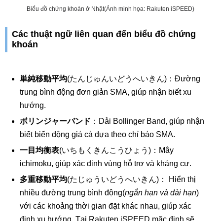
Biểu đồ chứng khoán ở Nhật(Ảnh minh họa: Rakuten iSPEED)
Các thuật ngữ liên quan đến biểu đồ chứng
khoán
単純移動平均
(たんじゅんいどうへいきん)：Đường
trung bình động đơn giản SMA, giúp nhận biết xu
hướng.
ボリンジャーバンド
：Dải Bollinger Band, giúp nhận
biết biến động giá cả dựa theo chỉ báo SMA.
一目均衡表
(いちもくきんこうひょう)：Mây
ichimoku, giúp xác định vùng hỗ trợ và kháng cự.
多重移動平均
(たじゅういどうへいきん)： Hiển thị
nhiều đường trung bình động(
ngắn hạn và dài hạn
)
với các khoảng thời gian đặt khác nhau, giúp xác
định xu hướng. Tại Rakuten iSPEED mặc định sẽ