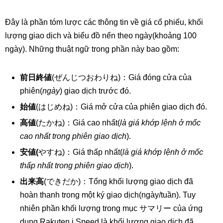
Đây là phần tóm lược các thông tin về giá cổ phiếu, khối
lượng giao dịch và biểu đồ nến theo ngày(khoảng 100
ngày). Những thuật ngữ trong phần này bao gồm:
前日終値
(ぜんじつおわりね)：Giá đóng cửa của
phiên(
ngày
) giao dịch trước đó.
始値
(はじめね)：Giá mở cửa của phiên giao dịch đó.
高値
(たかね)：Giá cao nhất(
là giá khớp lệnh ở mốc
cao nhất trong phiên giao dịch
).
安値(
やすね)：Giá thấp nhất(
là giá khớp lệnh ở mốc
thấp nhất trong phiên giao dịch
).
出来高
(できだか)：Tổng khối lượng giao dịch đã
hoàn thanh trong một ký giao dịch(ngày/tuần). Tuy
nhiên phần khối lượng trong mục サマリー của ứng
dụng Rakuten i Speed là khối lượng giao dịch đã