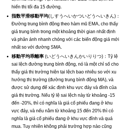
hiển thị tối đa 15 đường.
指数平滑移動平均
(しすうへいかついどうへいきん)：
Đường trung bình động theo hàm mũ EMA, cho thấy
giá trung bình trong một khoảng thời gian nhất định
và phản ánh nhanh chóng với các biến động giá mới
nhất so với đường SMA.
移動平均乖離率
(いどうへいきんかいりりつ)：Tỷ lệ
sai lệch đường trung bình động, nó là một chỉ số cho
thấy giá thị trường hiện tại lệch bao nhiêu so với xu
hướng thị trường (đường trung bình động MA), và
được sử dụng để xác định khu vực đáy và đỉnh của
giá thị trường. Nếu tỷ lệ sai lệch này từ khoảng -15
đến -20%, thì có nghĩa là giá cổ phiếu đang ở khu
vực đáy, và nếu nằm từ khoảng 15 đến 20% thì có
nghĩa là giá cổ phiếu đang ở khu vực đỉnh và quá
mua. Tuy nhiên không phải trường hợp nào cũng