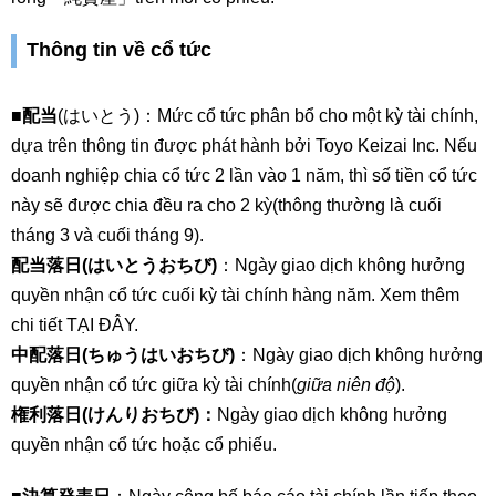
Thông tin về cổ tức
■
配当
(はいとう)：Mức cổ tức phân bổ cho một kỳ tài chính,
dựa trên thông tin được phát hành bởi Toyo Keizai Inc. Nếu
doanh nghiệp chia cổ tức 2 lần vào 1 năm, thì số tiền cổ tức
này sẽ được chia đều ra cho 2 kỳ(thông thường là cuối
tháng 3 và cuối tháng 9).
配当落日(はいとうおちび)
：Ngày giao dịch không hưởng
quyền nhận cổ tức cuối kỳ tài chính hàng năm. Xem thêm
chi tiết TẠI ĐÂY.
中配落日(ちゅうはいおちび)
：Ngày giao dịch không hưởng
quyền nhận cổ tức giữa kỳ tài chính(
giữa niên độ
).
権利落日(けんりおちび)：
Ngày giao dịch không hưởng
quyền nhận cổ tức hoặc cổ phiếu.