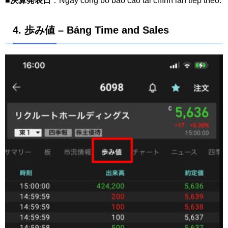
■
決算発表日
：Ngày công bố báo cáo tài chính lần tiếp theo.
4.
歩み値
– Bảng Time and Sales