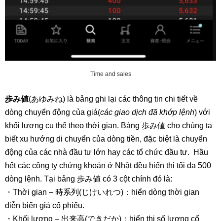
Time and sales
歩み値
(あゆみね) là bảng ghi lại các thông tin chi tiết về
dòng chuyển động của giá(
các giao dịch đã khớp lệnh
) với
khối lượng cụ thể theo thời gian. Bảng 歩み値 cho chúng ta
biết xu hướng di chuyển của dòng tiền, đặc biệt là chuyển
động của các nhà đầu tư lớn hay các tổ chức đầu tư. Hầu
hết các công ty chứng khoán ở Nhật đều hiển thị tối đa 500
dòng lệnh. Tại bảng 歩み値 có 3 cột chính đó là:
・Thời gian – 時系列(じけいれつ)：hiển dòng thời gian
diễn biến giá cổ phiếu.
・Khối lượng – 出来高(できだか)：hiển thị số lượng cổ