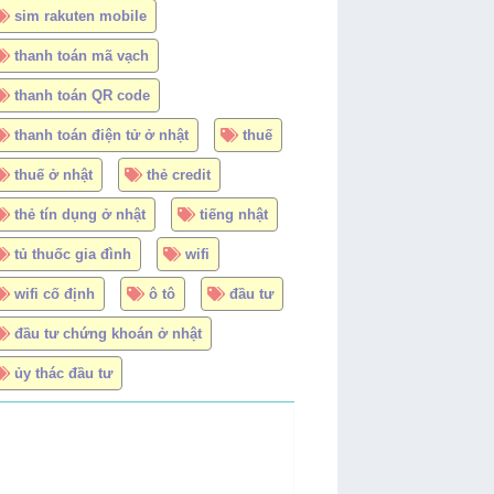
sim rakuten mobile
thanh toán mã vạch
thanh toán QR code
thanh toán điện tử ở nhật
thuế
thuế ở nhật
thẻ credit
thẻ tín dụng ở nhật
tiếng nhật
tủ thuốc gia đình
wifi
wifi cố định
ô tô
đầu tư
đầu tư chứng khoán ở nhật
ủy thác đầu tư