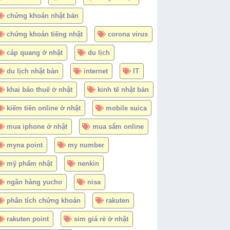
chứng khoán nhật bản
chứng khoán tiếng nhật
corona virus
cáp quang ở nhật
du lịch
du lịch nhật bản
internet
IT
khai báo thuế ở nhật
kinh tế nhật bản
kiếm tiền online ở nhật
mobile suica
mua iphone ở nhật
mua sắm online
myna point
my number
mỹ phẩm nhật
nenkin
ngân hàng yucho
nisa
phân tích chứng khoán
rakuten
rakuten point
sim giá rẻ ở nhật