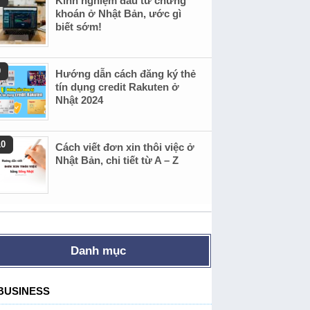
Kinh nghiệm đầu tư chứng
khoán ở Nhật Bản, ước gì
biết sớm!
Hướng dẫn cách đăng ký thẻ
tín dụng credit Rakuten ở
Nhật 2024
Cách viết đơn xin thôi việc ở
Nhật Bản, chi tiết từ A – Z
Danh mục
BUSINESS