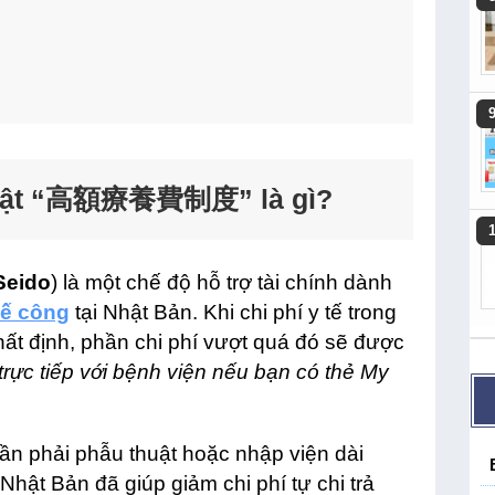
 Nhật “高額療養費制度” là gì?
eido
) là một chế độ hỗ trợ tài chính dành
tế công
tại Nhật Bản. Khi chi phí y tế trong
ất định, phần chi phí vượt quá đó sẽ được
rực tiếp với bệnh viện
nếu bạn có thẻ My
n phải phẫu thuật hoặc nhập viện dài
Nhật Bản đã giúp giảm chi phí tự chi trả