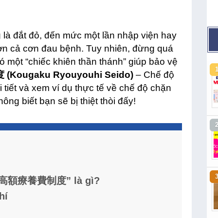
ng là đắt đỏ, đến mức một lần nhập viện hay
 hơn cả cơn đau bệnh. Tuy nhiên, đừng quá
có một “chiếc khiên thần thánh” giúp bảo vệ
ougaku Ryouyouhi Seido)
– Chế độ
i tiết và xem ví dụ thực tế về chế độ chặn
ông biết bạn sẽ bị thiệt thòi đấy!
ật “高額療養費制度” là gì?
hí