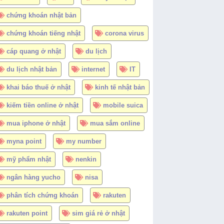
chứng khoán nhật bản
chứng khoán tiếng nhật
corona virus
cáp quang ở nhật
du lịch
du lịch nhật bản
internet
IT
khai báo thuế ở nhật
kinh tế nhật bản
kiếm tiền online ở nhật
mobile suica
mua iphone ở nhật
mua sắm online
myna point
my number
mỹ phẩm nhật
nenkin
ngân hàng yucho
nisa
phân tích chứng khoán
rakuten
rakuten point
sim giá rẻ ở nhật