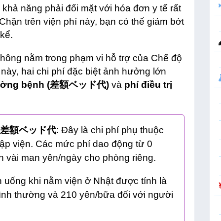
hả năng phải đối mặt với hóa đơn y tế rất
 Chặn trên viện phí này, bạn có thể giảm bớt
kể.
không nằm trong phạm vi hỗ trợ của Chế độ
này, hai chi phí đặc biệt ảnh hưởng lớn
giường bệnh (差額ベッド代)
và
phí điều trị
差額ベッド代
: Đây là chi phí phụ thuộc
ập viện. Các mức phí dao động từ 0
n vài man yên/ngày cho phòng riêng.
n uống khi nằm viện ở Nhật được tính là
bình thường và 210 yên/bữa đối với người