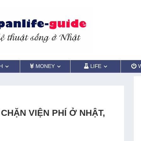
H
MONEY
LIFE
ẶN VIỆN PHÍ Ở NHẬT,