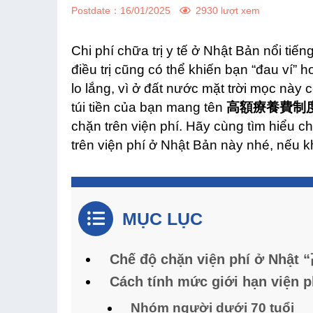
Postdate：
16/01/2025
2930 lượt xem
Chi phí chữa trị y tế ở Nhật Bản nổi tiế
điều trị cũng có thể khiến bạn “đau ví”
lo lắng, vì ở đất nước mặt trời mọc này 
túi tiền của bạn mang tên
高額療養費制度 (K
chặn trên viện phí. Hãy cùng tìm hiểu ch
trên viện phí ở Nhật Bản này nhé, nếu kh
MỤC LỤC
Chế độ chặn viện phí ở Nh
Cách tính mức giới hạn viện p
Nhóm người dưới 70 tuổi