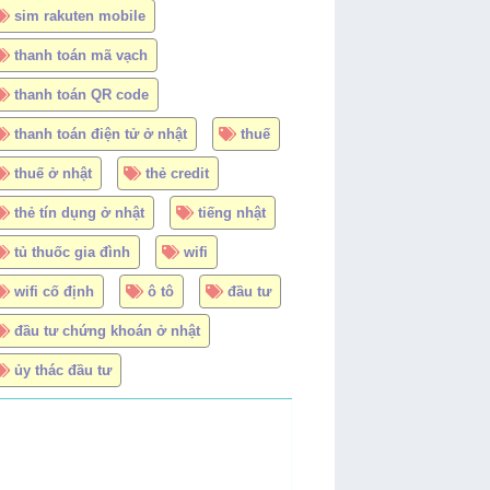
sim rakuten mobile
thanh toán mã vạch
thanh toán QR code
thanh toán điện tử ở nhật
thuế
thuế ở nhật
thẻ credit
thẻ tín dụng ở nhật
tiếng nhật
tủ thuốc gia đình
wifi
wifi cố định
ô tô
đầu tư
đầu tư chứng khoán ở nhật
ủy thác đầu tư