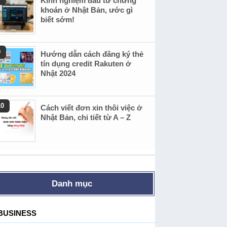
Kinh nghiệm đầu tư chứng
khoán ở Nhật Bản, ước gì
biết sớm!
Hướng dẫn cách đăng ký thẻ
tín dụng credit Rakuten ở
Nhật 2024
Cách viết đơn xin thôi việc ở
Nhật Bản, chi tiết từ A – Z
Danh mục
BUSINESS