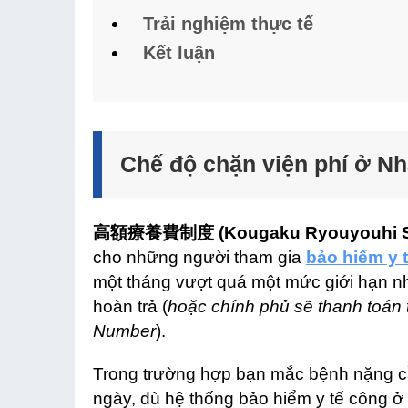
Trải nghiệm thực tế
Kết luận
Chế độ chặn viện phí ở
高額療養費制度 (Kougaku Ryouyouhi S
cho những người tham gia
bảo hiểm y 
một tháng vượt quá một mức giới hạn nh
hoàn trả (
hoặc chính phủ sẽ thanh toán t
Number
).
Trong trường hợp bạn mắc bệnh nặng cầ
ngày, dù hệ thống bảo hiểm y tế công ở 