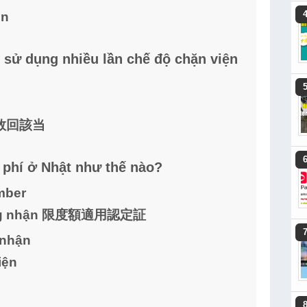
ên
ử dụng nhiều lần chế độ chặn viện
g 多数回該当
 phí ở Nhật như thế nào?
mber
hứng nhận 限度額適用認定証
 nhận
iện