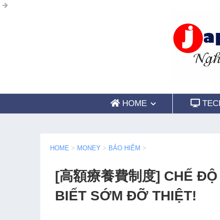
HOME
TEC
HOME
>
MONEY
>
BẢO HIỂM
>
[高額療養費制度] CHẾ ĐỘ CH
BIẾT SỚM ĐỠ THIỆT!