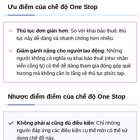
Ưu điểm của chế độ One Stop
Thủ tục đơn giản hơn
: So với khai báo thuế, thủ
tục này dễ dàng và nhanh chóng hơn nhiều.
Giảm gánh nặng cho người lao động
: Những
người không có nghĩa vụ khai báo thuế (như nhân
viên công ty) có thể dễ dàng tham gia đóng góp quê
hương mà không cần lo lắng về thủ tục phức tạp.
Nhược điểm điểm của chế độ One Stop
Không phải ai cũng đủ điều kiện
: Chỉ những
người đáp ứng các điều kiện cụ thể mới có thể sử
dụng chế độ này.