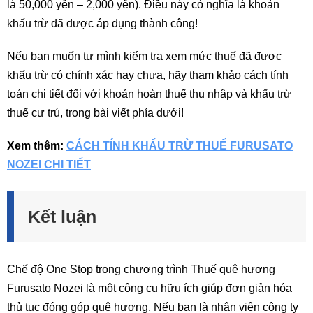
là 50,000 yên – 2,000 yên). Điều này có nghĩa là khoản
khấu trừ đã được áp dụng thành công!
Nếu bạn muốn tự mình kiểm tra xem mức thuế đã được
khấu trừ có chính xác hay chưa, hãy tham khảo cách tính
toán chi tiết đối với khoản hoàn thuế thu nhập và khấu trừ
thuế cư trú, trong bài viết phía dưới!
Xem thêm:
CÁCH TÍNH KHẤU TRỪ THUẾ FURUSATO
NOZEI CHI TIẾT
Kết luận
Chế độ One Stop trong chương trình Thuế quê hương
Furusato Nozei là một công cụ hữu ích giúp đơn giản hóa
thủ tục đóng góp quê hương. Nếu bạn là nhân viên công ty