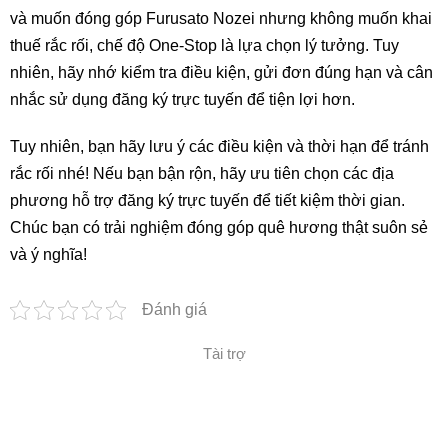
và muốn đóng góp Furusato Nozei nhưng không muốn khai
thuế rắc rối, chế độ One-Stop là lựa chọn lý tưởng. Tuy
nhiên, hãy nhớ kiểm tra điều kiện, gửi đơn đúng hạn và cân
nhắc sử dụng đăng ký trực tuyến để tiện lợi hơn.
Tuy nhiên, bạn hãy lưu ý các điều kiện và thời hạn để tránh
rắc rối nhé! Nếu bạn bận rộn, hãy ưu tiên chọn các địa
phương hỗ trợ đăng ký trực tuyến để tiết kiệm thời gian.
Chúc bạn có trải nghiệm đóng góp quê hương thật suôn sẻ
và ý nghĩa!
Đánh giá
Tài trợ