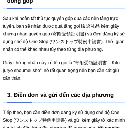
đóng góp
Sau khi hoàn tất thủ tục quyên góp qua các nền tảng trực
tuyến, bạn sẽ nhận được quà tặng gọi là 返礼品 kèm giấy
chứng nhận quyên góp (寄附受領証明書) và đơn đăng ký sử
dụng chế độ One Stop (ワンストップ特例申請書). Thời gian
nhận có thể khác nhau tùy theo từng địa phương.
Giấy chứng nhận này có tên gọi là “寄附受領証明書 – Kifu
juryō shoumei sho”, nó rất quan trọng nên bạn cần cất giữ
cẩn thận.
3. Điền đơn và gửi đến các địa phương
Tiếp theo, bạn cần điền đơn đăng ký sử dụng chế độ One
Stop (ワンストップ特例申請書) và gửi kèm giấy tờ xác minh
danh tính đến từng địa phương đã quyên góp.
Hồ sơ cần