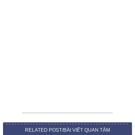
RELATED POST/BÀI VIẾT QUAN TÂM