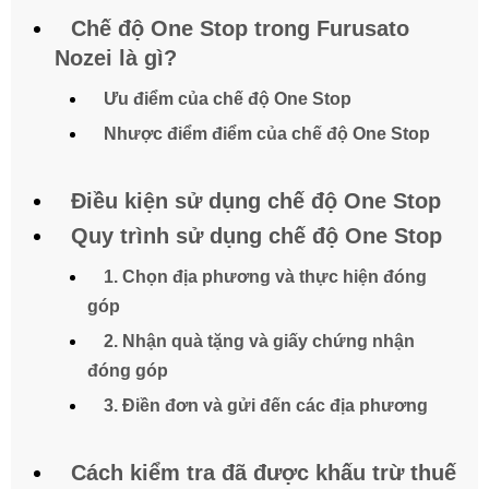
Chế độ One Stop trong Furusato
Nozei là gì?
Ưu điểm của chế độ One Stop
Nhược điểm điểm của chế độ One Stop
Điều kiện sử dụng chế độ One Stop
Quy trình sử dụng chế độ One Stop
1. Chọn địa phương và thực hiện đóng
góp
2. Nhận quà tặng và giấy chứng nhận
đóng góp
3. Điền đơn và gửi đến các địa phương
Cách kiểm tra đã được khấu trừ thuế