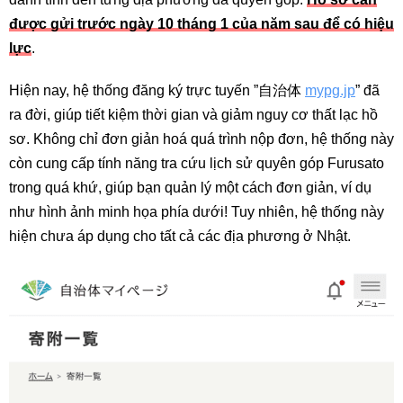
được gửi trước ngày 10 tháng 1 của năm sau để có hiệu
lực
.
Hiện nay, hệ thống đăng ký trực tuyến ”自治体
mypg.jp
” đã
ra đời, giúp tiết kiệm thời gian và giảm nguy cơ thất lạc hồ
sơ. Không chỉ đơn giản hoá quá trình nộp đơn, hệ thống này
còn cung cấp tính năng tra cứu lịch sử quyên góp Furusato
trong quá khứ, giúp bạn quản lý một cách đơn giản, ví dụ
như hình ảnh minh họa phía dưới! Tuy nhiên, hệ thống này
hiện chưa áp dụng cho tất cả các địa phương ở Nhật.