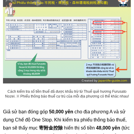
Cách kiểm tra số tiền thuế đã được khấu trừ từ Thuế quê hương Furusato
Nozei. ※ Phiếu thông báo thuế cư trú của mỗi địa phương có thể khác nhau!
Giả sử bạn đóng góp
50,000 yên
cho địa phương A và sử
dụng Chế độ One Stop. Khi kiểm tra phiếu thông báo thuế,
bạn sẽ thấy mục
寄附金控除
hiển thị số tiền
48,000 yên
(tức