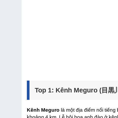
Top 1: Kênh Meguro (目黒
Kênh Meguro
là một địa điểm nổi tiếng
khoảng 4 km.
Lễ hội hoa anh đào ở kên