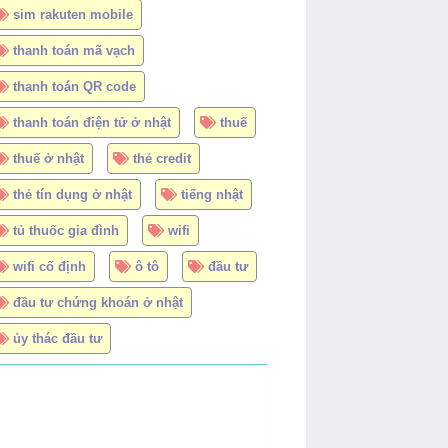
sim rakuten mobile
thanh toán mã vạch
thanh toán QR code
thanh toán điện tử ở nhật
thuế
thuế ở nhật
thẻ credit
thẻ tín dụng ở nhật
tiếng nhật
tủ thuốc gia đình
wifi
wifi cố định
ô tô
đầu tư
đầu tư chứng khoán ở nhật
ủy thác đầu tư