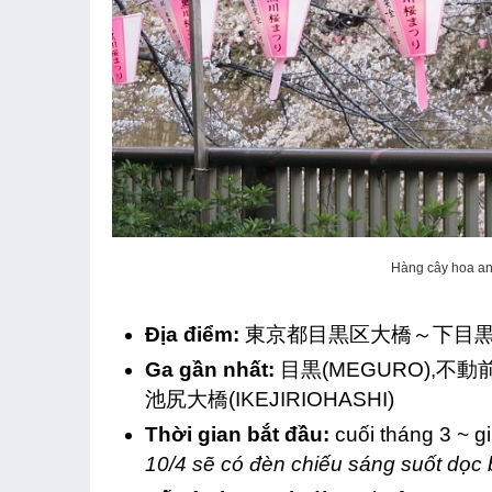
Hàng cây hoa a
Địa điểm:
東京都目黒区大橋～下目
Ga gần nhất:
目黒(MEGURO),不動前(
池尻大橋(IKEJIRIOHASHI)
Thời gian bắt đầu:
cuối tháng 3 ~ g
10/4 sẽ có đèn chiếu sáng suốt dọc