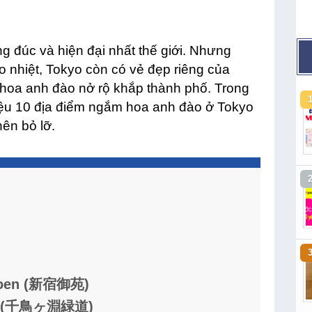
g đúc và hiện đại nhất thế giới. Nhưng
o nhiệt, Tokyo còn có vẻ đẹp riêng của
hoa anh đào nở rộ khắp thành phố. Trong
thiệu 10 địa điểm ngắm hoa anh đào ở Tokyo
ên bỏ lỡ.
Gyoen (新宿御苑)
dou (千鳥ヶ淵緑道)