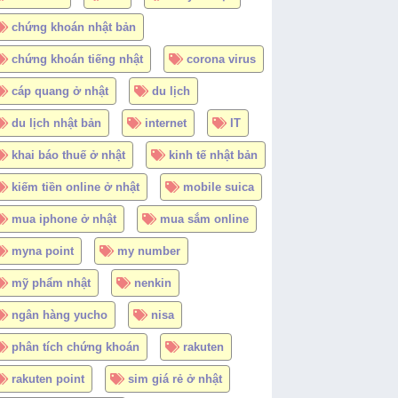
chứng khoán nhật bản
chứng khoán tiếng nhật
corona virus
cáp quang ở nhật
du lịch
du lịch nhật bản
internet
IT
khai báo thuế ở nhật
kinh tế nhật bản
kiếm tiền online ở nhật
mobile suica
mua iphone ở nhật
mua sắm online
myna point
my number
mỹ phẩm nhật
nenkin
ngân hàng yucho
nisa
phân tích chứng khoán
rakuten
rakuten point
sim giá rẻ ở nhật