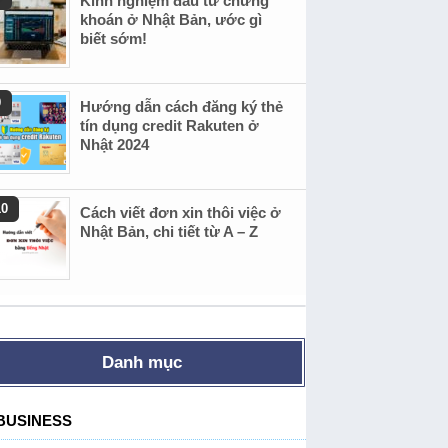
Kinh nghiệm đầu tư chứng
khoán ở Nhật Bản, ước gì
biết sớm!
Hướng dẫn cách đăng ký thẻ
tín dụng credit Rakuten ở
Nhật 2024
Cách viết đơn xin thôi việc ở
Nhật Bản, chi tiết từ A – Z
Danh mục
BUSINESS