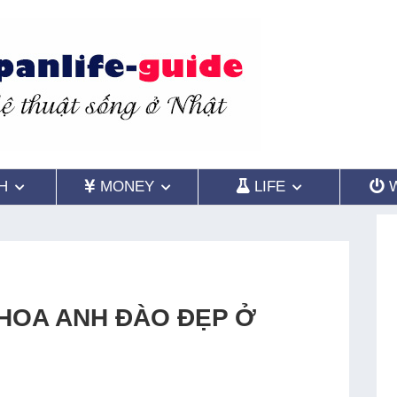
H
MONEY
LIFE
 HOA ANH ĐÀO ĐẸP Ở