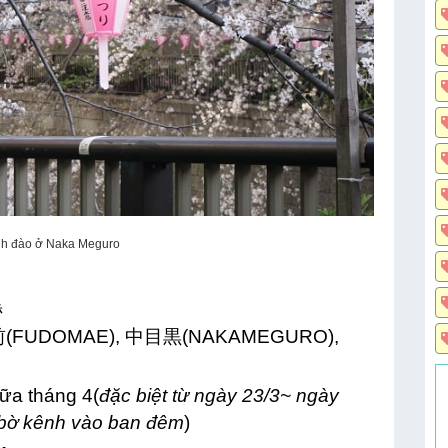
nh đào ở Naka Meguro
黒
FUDOMAE), 中目黒(NAKAMEGURO),
iữa tháng 4(
đặc biệt từ ngày 23/3~ ngày
 bờ kênh vào ban đêm
)