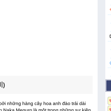
川)
 bởi những hàng cây hoa anh đào trải dài
h Naka Meguro là một trong những sự kiện