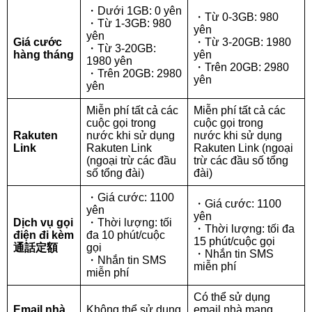
・Dưới 1GB: 0 yên
・Từ 0-3GB: 980
・Từ 1-3GB: 980
yên
yên
Giá cước
・Từ 3-20GB: 1980
・Từ 3-20GB:
hàng tháng
yên
1980 yên
・Trên 20GB: 2980
・Trên 20GB: 2980
yên
yên
Miễn phí tất cả các
Miễn phí tất cả các
cuộc gọi trong
cuộc gọi trong
Rakuten
nước khi sử dụng
nước khi sử dụng
Link
Rakuten Link
Rakuten Link (ngoại
(ngoại trừ các đầu
trừ các đầu số tổng
số tổng đài)
đài)
・Giá cước: 1100
・Giá cước: 1100
yên
yên
Dịch vụ gọi
・Thời lượng: tối
・Thời lượng: tối đa
điện đi kèm
đa 10 phút/cuộc
15 phút/cuộc gọi
通話定額
gọi
・Nhắn tin SMS
・Nhắn tin SMS
miễn phí
miễn phí
Có thể sử dụng
Email nhà
Không thể sử dụng
email nhà mạng