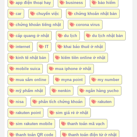
app điện thoại hay
business
bảo hiểm
car
chuyển việc
chứng khoán nhật bản
chứng khoán tiếng nhật
corona virus
cáp quang ở nhật
du lịch
du lịch nhật bản
internet
IT
khai báo thuế ở nhật
kinh tế nhật bản
kiếm tiền online ở nhật
mobile suica
mua iphone ở nhật
mua sắm online
myna point
my number
mỹ phẩm nhật
nenkin
ngân hàng yucho
nisa
phân tích chứng khoán
rakuten
rakuten point
sim giá rẻ ở nhật
sim rakuten mobile
thanh toán mã vạch
thanh toán QR code
thanh toán điện tử ở nhật