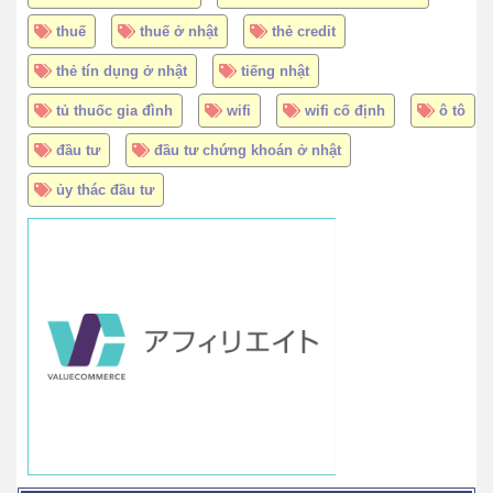
thuế
thuế ở nhật
thẻ credit
thẻ tín dụng ở nhật
tiếng nhật
tủ thuốc gia đình
wifi
wifi cố định
ô tô
đầu tư
đầu tư chứng khoán ở nhật
ủy thác đầu tư