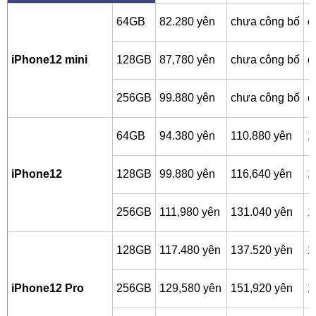
64GB
82.280 yên
chưa công bố
c
iPhone12 mini
128GB
87,780 yên
chưa công bố
c
256GB
99.880 yên
chưa công bố
c
64GB
94.380 yên
110.880 yên
1
iPhone12
128GB
99.880 yên
116,640 yên
1
256GB
111,980 yên
131.040 yên
1
128GB
117.480 yên
137.520 yên
1
iPhone12 Pro
256GB
129,580 yên
151,920 yên
1