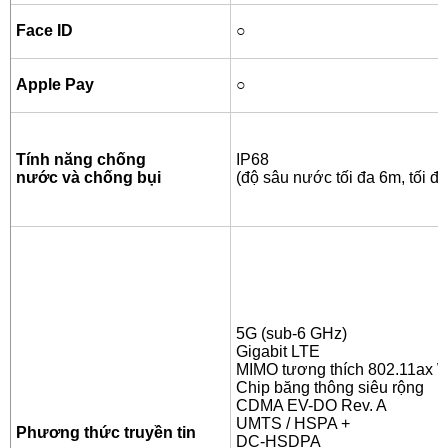
Face ID
○
Apple Pay
○
Tính năng chống
IP68
nước và chống bụi
(độ sâu nước tối đa 6m, tối đa
5G (sub-6 GHz)
Gigabit LTE
MIMO tương thích 802.11ax W
Chip băng thông siêu rộng
CDMA EV-DO Rev. A
UMTS / HSPA +
Phương thức truyền tin
DC-HSDPA