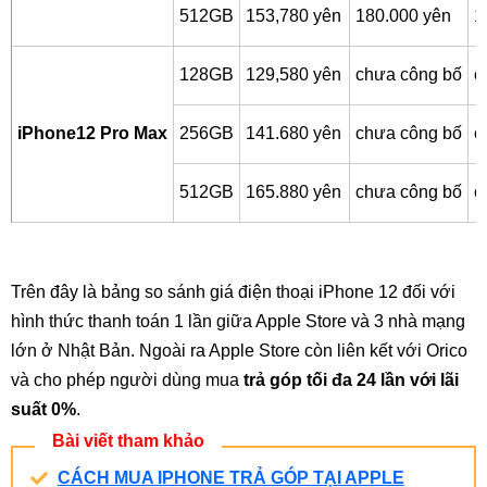
512GB
153,780 yên
180.000 yên
1
128GB
129,580 yên
chưa công bố
c
iPhone12 Pro Max
256GB
141.680 yên
chưa công bố
c
512GB
165.880 yên
chưa công bố
c
Trên đây là bảng so sánh giá điện thoại iPhone 12 đối với
hình thức thanh toán 1 lần giữa Apple Store và 3 nhà mạng
lớn ở Nhật Bản. Ngoài ra Apple Store còn liên kết với Orico
và cho phép người dùng mua
trả góp tối đa 24 lần với lãi
suất 0%
.
Bài viết tham khảo
CÁCH MUA IPHONE TRẢ GÓP TẠI APPLE