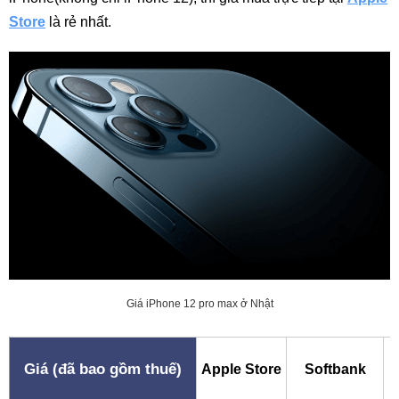
Store
là rẻ nhất.
Giá iPhone 12 pro max ở Nhật
Giá (đã bao gồm thuế)
Apple Store
Softbank