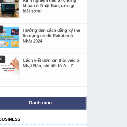
Kinh nghiệm đầu tư chứng
khoán ở Nhật Bản, ước gì
biết sớm!
Hướng dẫn cách đăng ký thẻ
tín dụng credit Rakuten ở
Nhật 2024
Cách viết đơn xin thôi việc ở
Nhật Bản, chi tiết từ A – Z
Danh mục
BUSINESS