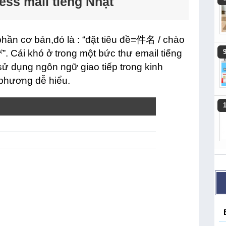
ess mail tiếng Nhật
phần cơ bản,đó là : “đặt tiêu đề=件名 / chào
Cái khó ở trong một bức thư email tiếng
sử dụng ngôn ngữ giao tiếp trong kinh
 phương dễ hiểu.