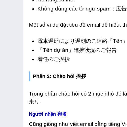
Không dùng các từ ngữ spam：広
Một số ví dụ đặt tiêu đề email dễ hiểu, t
電車遅延により遅刻のご連絡「Tên
「Tên dự án」進捗状況のご報告
着任のご挨拶
Phần 2: Chào hỏi 挨拶
Trong phần chào hỏi có 2 mục nhỏ đó 
乗り.
Người nhận 宛名
Cũng giống như viết email bằng tiếng Vi