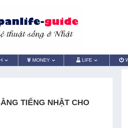
H
MONEY
LIFE
BẰNG TIẾNG NHẬT CHO