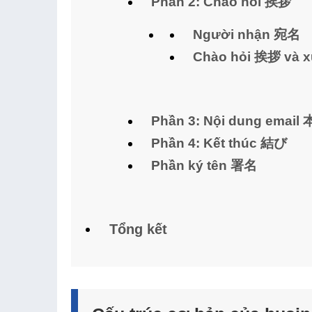
Phần 2: Chào hỏi 挨拶
Người nhận 宛名
Chào hỏi 挨拶 và 
Phần 3: Nội dung email
Phần 4: Kết thúc 結び
Phần ký tên 署名
Tổng kết