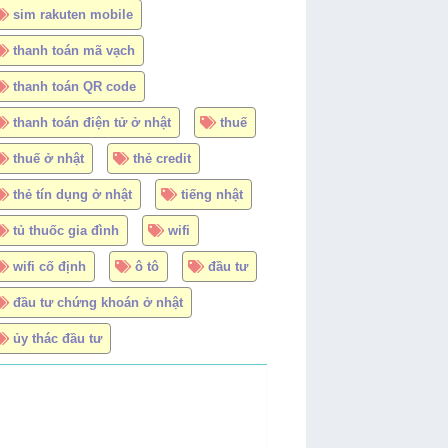
sim rakuten mobile
thanh toán mã vạch
thanh toán QR code
thanh toán điện tử ở nhật
thuế
thuế ở nhật
thẻ credit
thẻ tín dụng ở nhật
tiếng nhật
tủ thuốc gia đình
wifi
wifi cố định
ô tô
đầu tư
đầu tư chứng khoán ở nhật
ủy thác đầu tư