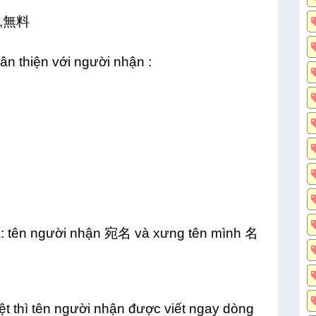
告,無料
hân thiện với người nhận :
」
là: tên người nhận 宛名 và xưng tên mình 名
ệt thì tên người nhận được viết ngay dòng