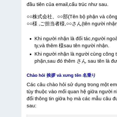
đầu tiên của email,cấu trúc như sau.
○○株式会社、○○部(Tên bộ phận và công ty
○○様 ,ご担当者様,○○さん(tên người nhận
Khi người nhận là đối tác,người ngoà
ty,và thêm 様sau tên người nhận.
Khi người nhận là người cùng công ty
phận,sau đó thêm さん sau tên là đư
Chào hỏi 挨拶 và xưng tên 名乗り
Các câu chào hỏi sử dụng trong một em
tùy thuộc vào mối quan hệ giữa người nh
đổi thông tin giữa họ mà các mẫu câu 
sau: