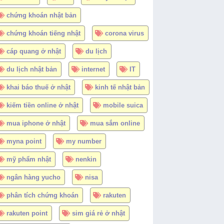
chứng khoán nhật bản
chứng khoán tiếng nhật
corona virus
cáp quang ở nhật
du lịch
du lịch nhật bản
internet
IT
khai báo thuế ở nhật
kinh tế nhật bản
kiếm tiền online ở nhật
mobile suica
mua iphone ở nhật
mua sắm online
myna point
my number
mỹ phẩm nhật
nenkin
ngân hàng yucho
nisa
phân tích chứng khoán
rakuten
rakuten point
sim giá rẻ ở nhật