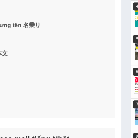
xưng tên 名乗り
 本文