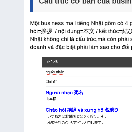
Cấu trúc cơ bản của busin
Một business mail tiếng Nhật gồm có 4 
hỏi=挨拶 / nội dung=本文 / kết thúc=結び”. 
Nhật không chỉ là cấu trúc,mà còn phải 
doanh và đặc biệt phải làm sao cho đối