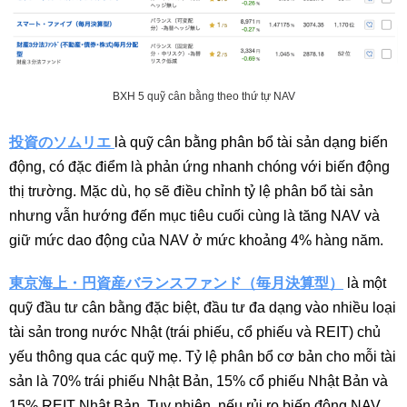
BXH 5 quỹ cân bằng theo thứ tự NAV
投資のソムリエ
là quỹ cân bằng phân bổ tài sản dạng biến
động, có đặc điểm là phản ứng nhanh chóng với biến động
thị trường. Mặc dù, họ sẽ điều chỉnh tỷ lệ phân bổ tài sản
nhưng vẫn hướng đến mục tiêu cuối cùng là tăng NAV và
giữ mức dao động của NAV ở mức khoảng 4% hàng năm.
東京海上・円資産バランスファンド（毎月決算型）
là một
quỹ đầu tư cân bằng đặc biệt, đầu tư đa dạng vào nhiều loại
tài sản trong nước Nhật (trái phiếu, cổ phiếu và REIT) chủ
yếu thông qua các quỹ mẹ. Tỷ lệ phân bổ cơ bản cho mỗi tài
sản là 70% trái phiếu Nhật Bản, 15% cổ phiếu Nhật Bản và
15% REIT Nhật Bản. Tuy nhiên, nếu rủi ro biến động NAV