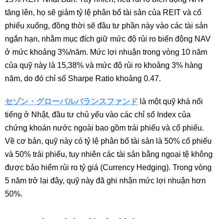
tăng lên, họ sẽ giảm tỷ lệ phân bổ tài sản của REIT và cổ
phiếu xuống, đồng thời sẽ đầu tư phần này vào các tài sản
ngắn hạn, nhằm mục đích giữ mức độ rủi ro biến động NAV
ở mức khoảng 3%/năm. Mức lợi nhuận trong vòng 10 năm
của quỹ này là 15,38% và mức độ rủi ro khoảng 3% hàng
năm, do đó chỉ số Sharpe Ratio khoảng 0.47.
セゾン・グローバルバランスファンド
là một quỹ khá nổi
tiếng ở Nhật, đầu tư chủ yếu vào các chỉ số Index của
chứng khoán nước ngoài bao gồm trái phiếu và cổ phiếu.
Về cơ bản, quỹ này có tỷ lệ phân bổ tài sản là 50% cổ phiếu
và 50% trái phiếu, tuy nhiên các tài sản bằng ngoại tệ không
được bảo hiểm rủi ro tỷ giá (Currency Hedging). Trong vòng
5 năm trở lại đây, quỹ này đã ghi nhận mức lợi nhuận hơn
50%.