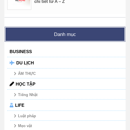
chi tiết từ A – Z
Danh mục
BUSINESS
DU LỊCH
ẨM THỰC
HỌC TẬP
Tiếng Nhật
LIFE
Luật pháp
Mẹo vặt