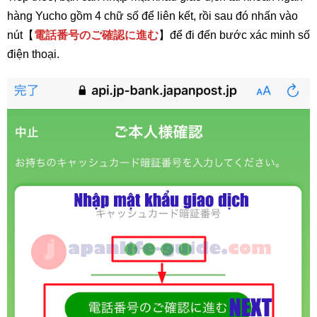
hàng Yucho gồm 4 chữ số để liên kết, rồi sau đó nhấn vào
nút【
電話番号のご確認に進む
】để đi đến bước xác minh số
điện thoại.