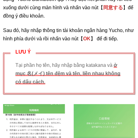
xuống dưới cùng màn hình và nhấn vào nút【
同意する
】để
đồng ý điều khoản.
Sau đó, hãy nhập thông tin tài khoản ngân hàng Yucho, như
hình phía dưới và rồi nhấn vào nút【
OK
】 để đi tiếp.
LƯU Ý
Tại phần họ tên, hãy nhập bằng katakana và
ở
mục 名(メイ) tên đệm và tên, liền nhau không
có dấu cách.