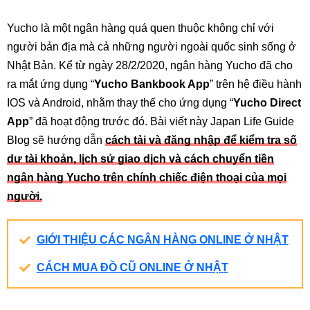
Yucho là một ngân hàng quá quen thuộc không chỉ với
người bản địa mà cả những người ngoài quốc sinh sống ở
Nhật Bản. Kể từ ngày 28/2/2020, ngân hàng Yucho đã cho
ra mắt ứng dụng “
Yucho Bankbook App
” trên hệ điều hành
IOS và Android, nhằm thay thế cho ứng dụng “
Yucho Direct
App
” đã hoạt động trước đó. Bài viết này Japan Life Guide
Blog sẽ hướng dẫn
cách tải và đăng nhập để kiểm tra số
dư tài khoản, lịch sử giao dịch và cách chuyển tiền
ngân hàng Yucho trên chính chiếc điện thoại của mọi
người.
GIỚI THIỆU CÁC NGÂN HÀNG ONLINE Ở NHẬT
CÁCH MUA ĐỒ CŨ ONLINE Ở NHẬT