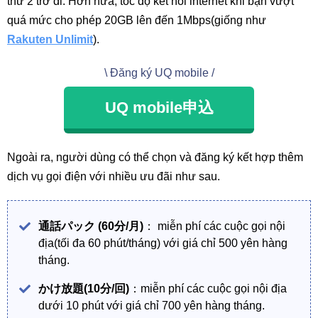
thứ 2 trở đi. Hơn nữa, tốc độ kết nối internet khi bạn vượt
quá mức cho phép 20GB lên đến 1Mbps(giống như
Rakuten Unlimit
).
\ Đăng ký UQ mobile /
UQ mobile申込
Ngoài ra, người dùng có thể chọn và đăng ký kết hợp thêm
dịch vụ gọi điện với nhiều ưu đãi như sau.
通話パック
(60分/月)
： miễn phí các cuộc gọi nội
địa(tối đa 60 phút/tháng) với giá chỉ 500 yên hàng
tháng.
かけ放題(10分/回)
：miễn phí các cuộc gọi nội địa
dưới 10 phút với giá chỉ 700 yên hàng tháng.