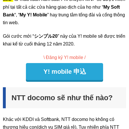
phí tại tất cả các cửa hàng giao dịch của họ như “
My Soft
Bank
“, “
My Y! Mobile
” hay trung tâm tổng đài và cổng thông
tin web.
Gói cước mới “
シンプル20
” này của Y! mobile sẽ được triển
khai kể từ cuối tháng 12 năm 2020.
\ Đăng ký Y! mobile /
Y! mobile 申込
NTT docomo sẽ như thế nào?
Khác với KDDI và Softbank, NTT docomo họ không có
thương hiệu con(dịch vụ SIM giá rẻ). Tuy nhiên phía NTT