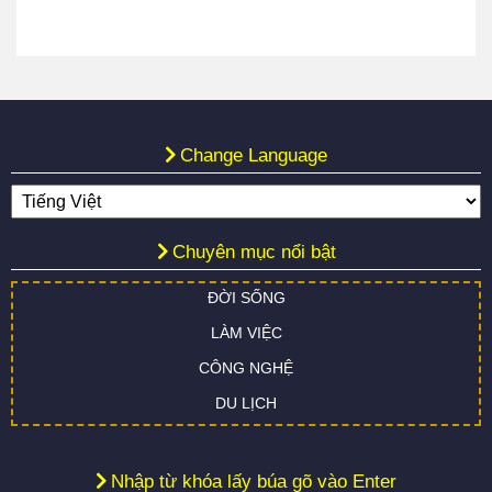
Change Language
Chuyên mục nổi bật
ĐỜI SỐNG
LÀM VIỆC
CÔNG NGHỆ
DU LỊCH
Nhập từ khóa lấy búa gõ vào Enter