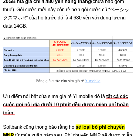
20GB mà giá chỉ 4,480 yên hàng tháng
(chưa bao gồm
thuế). Gói cước mới này còn rẻ hơn gói cước cũ “ベーシッ
クスマホR” của họ trước đó là 4,680 yên với dung lượng
data 14GB.
Bảng giá cước của sim giá rẻ
Y! mobile
Ưu điểm nổi bật của sima giá rẻ Y! mobile đó là
tất cả các
cuộc gọi nội địa dưới 10 phút đều được miễn phí hoàn
toàn.
Softbank cũng thông báo rằng họ
sẽ loại bỏ phí chuyển
MNP
từ mùa xuân năm sau. Phí chuyển MNP sẽ được miễn