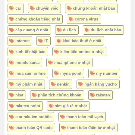
car
chuyển việc
chứng khoán nhật bản
chứng khoán tiếng nhật
corona virus
cáp quang ở nhật
du lịch
du lịch nhật bản
internet
IT
khai báo thuế ở nhật
kinh tế nhật bản
kiếm tiền online ở nhật
mobile suica
mua iphone ở nhật
mua sắm online
myna point
my number
mỹ phẩm nhật
nenkin
ngân hàng yucho
nisa
phân tích chứng khoán
rakuten
rakuten point
sim giá rẻ ở nhật
sim rakuten mobile
thanh toán mã vạch
thanh toán QR code
thanh toán điện tử ở nhật