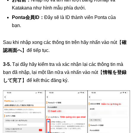
Katakana như hình mẫu phía dưới.
Ponta会員ID：
Đây sẽ là ID thành viên Ponta của
bạn.
Sau khi nhập xong các thông tin trên hãy nhấn vào nút【
確
認画面へ
】để tiếp tục.
3-5.
Tại đây hãy kiểm tra và xác nhận lại các thông tin mà
bạn đã nhập, lại một lần nữa và nhấn vào nút【
情報を登録
して完了
】để kết thúc đăng ký.