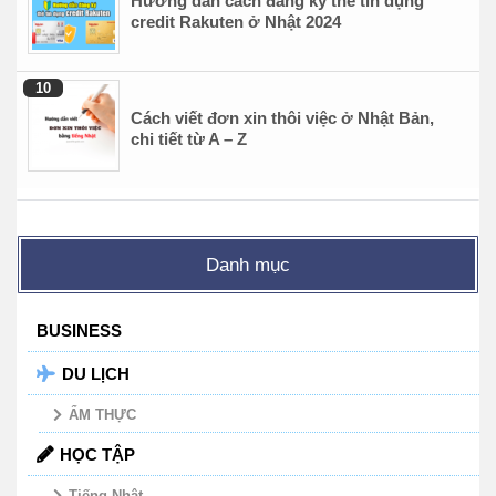
Hướng dẫn cách đăng ký thẻ tín dụng
credit Rakuten ở Nhật 2024
Cách viết đơn xin thôi việc ở Nhật Bản,
chi tiết từ A – Z
Danh mục
BUSINESS
DU LỊCH
ẨM THỰC
HỌC TẬP
Tiếng Nhật