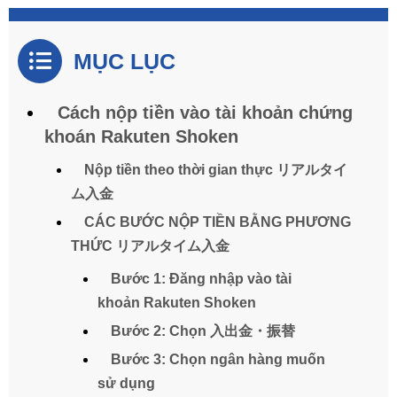
MỤC LỤC
Cách nộp tiền vào tài khoản chứng
khoán Rakuten Shoken
Nộp tiền theo thời gian thực リアルタイ
ム入金
CÁC BƯỚC NỘP TIỀN BẰNG PHƯƠNG
THỨC リアルタイム入金
Bước 1: Đăng nhập vào tài
khoản Rakuten Shoken
Bước 2: Chọn 入出金・振替
Bước 3: Chọn ngân hàng muốn
sử dụng