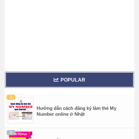
POPULAR
Hướng dẫn cách đăng ký làm thẻ My
Number online ở Nhật