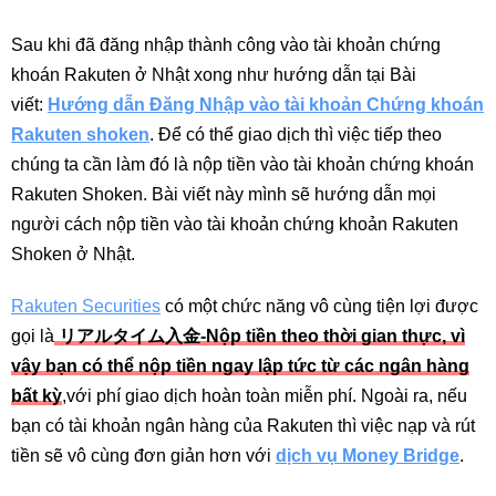
Sau khi đã đăng nhập thành công vào tài khoản chứng
khoán Rakuten ở Nhật xong như hướng dẫn tại Bài
viết:
Hướng dẫn Đăng Nhập vào tài khoản Chứng khoán
Rakuten shoken
. Để có thể giao dịch thì việc tiếp theo
chúng ta cần làm đó là nộp tiền vào tài khoản chứng khoán
Rakuten Shoken. Bài viết này mình sẽ hướng dẫn mọi
người cách nộp tiền vào tài khoản chứng khoản Rakuten
Shoken ở Nhật.
Rakuten Securities
có một chức năng vô cùng tiện lợi được
gọi là
リアルタイム入金-Nộp tiền theo thời gian thực, vì
vậy bạn có thể nộp tiền ngay lập tức từ các ngân hàng
bất kỳ
,với phí giao dịch hoàn toàn miễn phí. Ngoài ra, nếu
bạn có tài khoản ngân hàng của Rakuten thì việc nạp và rút
tiền sẽ vô cùng đơn giản hơn với
dịch vụ Money Bridge
.