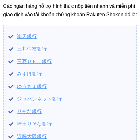
Các ngân hàng hỗ trợ hình thức nộp tiền nhanh và miễn phí
giao dịch vào tài khoản chứng khoán Rakuten Shoken đó là:
楽天銀行
三井住友銀行
三菱ＵＦＪ銀行
みずほ銀行
ゆうちょ銀行
ジャパンネット銀行
りそな銀行
埼玉りそな銀行
近畿大阪銀行