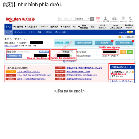
能額】như hình phía dưới.
Kiểm tra tài khoản