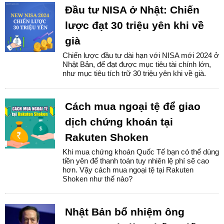
Đầu tư NISA ở Nhật: Chiến
lược đạt 30 triệu yên khi về
già
Chiến lược đầu tư dài hạn với NISA mới 2024 ở
Nhật Bản, để đạt được mục tiêu tài chính lớn,
như mục tiêu tích trữ 30 triệu yên khi về già.
Cách mua ngoại tệ để giao
dịch chứng khoán tại
Rakuten Shoken
Khi mua chứng khoán Quốc Tế bạn có thể dùng
tiền yên để thanh toán tuy nhiên lệ phí sẽ cao
hơn. Vậy cách mua ngoại tệ tại Rakuten
Shoken như thế nào?
Nhật Bản bổ nhiệm ông