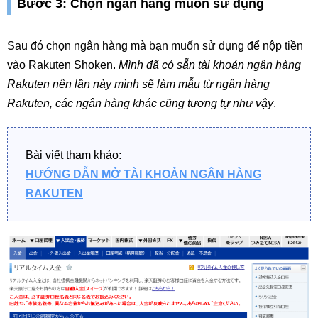
Bước 3: Chọn ngân hàng muốn sử dụng
Sau đó chọn ngân hàng mà bạn muốn sử dụng để nộp tiền
vào Rakuten Shoken.
Mình đã có sẵn tài khoản ngân hàng
Rakuten nên lần này mình sẽ làm mẫu từ ngân hàng
Rakuten, các ngân hàng khác cũng tương tự như vậy
.
Bài viết tham khảo:
HƯỚNG DẪN MỞ TÀI KHOẢN NGÂN HÀNG
RAKUTEN