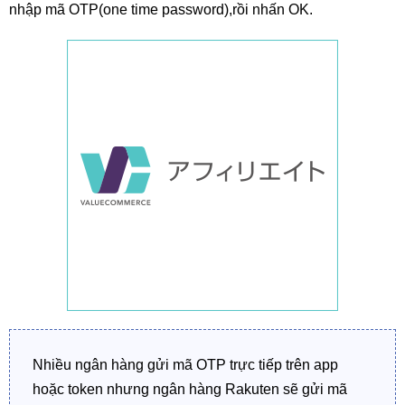
nhập mã OTP(one time password),rồi nhấn OK.
Nhiều ngân hàng gửi mã OTP trực tiếp trên app
hoặc token nhưng ngân hàng Rakuten sẽ gửi mã