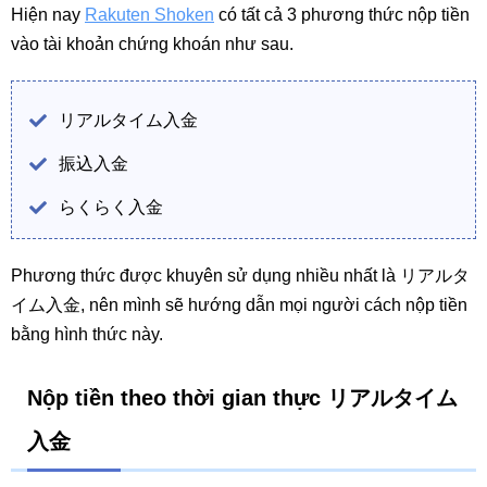
Hiện nay
Rakuten Shoken
có tất cả 3 phương thức nộp tiền
vào tài khoản chứng khoán như sau.
リアルタイム入金
振込入金
らくらく入金
Phương thức được khuyên sử dụng nhiều nhất là リアルタ
イム入金, nên mình sẽ hướng dẫn mọi người cách nộp tiền
bằng hình thức này.
Nộp tiền theo thời gian thực リアルタイム
入金