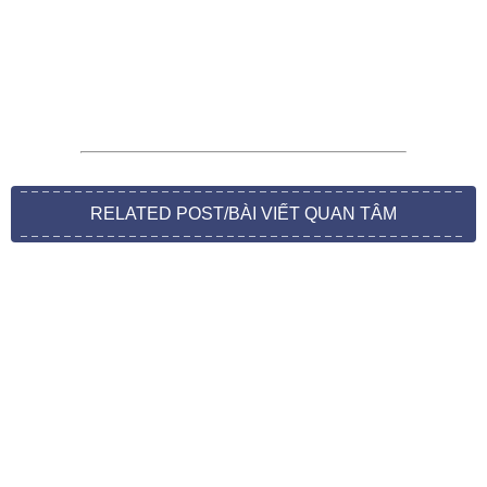
RELATED POST/BÀI VIẾT QUAN TÂM