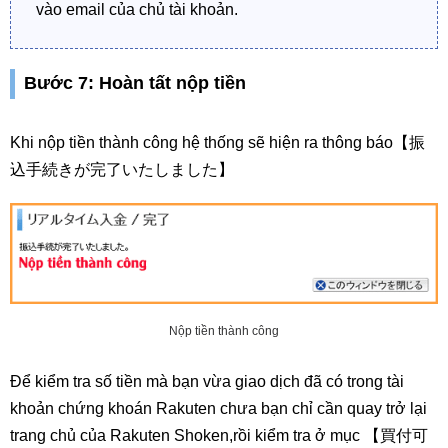
vào email của chủ tài khoản.
Bước 7: Hoàn tất nộp tiền
Khi nộp tiền thành công hệ thống sẽ hiện ra thông báo【振
込手続きが完了いたしました】
Nộp tiền thành công
Để kiểm tra số tiền mà bạn vừa giao dịch đã có trong tài
khoản chứng khoán Rakuten chưa bạn chỉ cần quay trở lại
trang chủ của Rakuten Shoken,rồi kiểm tra ở mục 【買付可