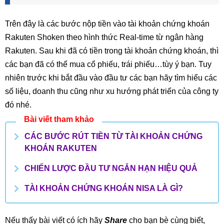
Trên đây là các bước nộp tiền vào tài khoản chứng khoán
Rakuten Shoken theo hình thức Real-time từ ngân hàng
Rakuten. Sau khi đã có tiền trong tài khoản chứng khoán, thì
các bạn đã có thể mua cổ phiếu, trái phiếu…tùy ý bạn. Tuy
nhiên trước khi bắt đầu vào đầu tư các bạn hãy tìm hiểu các
số liệu, doanh thu cũng như xu hướng phát triển của công ty
đó nhé.
Bài viết tham khảo
CÁC BƯỚC RÚT TIỀN TỪ TÀI KHOẢN CHỨNG
KHOÁN RAKUTEN
CHIẾN LƯỢC ĐẦU TƯ NGẮN HẠN HIỆU QUẢ
TÀI KHOẢN CHỨNG KHOÁN NISA LÀ GÌ?
Nếu thấy bài viết có ích hãy
Share
cho bạn bè cùng biết,