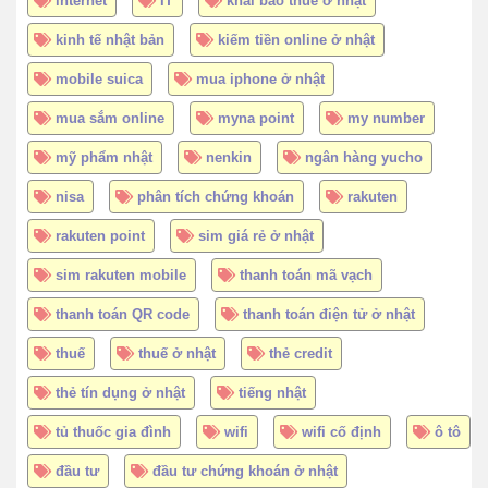
internet
IT
khai báo thuế ở nhật
kinh tế nhật bản
kiếm tiền online ở nhật
mobile suica
mua iphone ở nhật
mua sắm online
myna point
my number
mỹ phẩm nhật
nenkin
ngân hàng yucho
nisa
phân tích chứng khoán
rakuten
rakuten point
sim giá rẻ ở nhật
sim rakuten mobile
thanh toán mã vạch
thanh toán QR code
thanh toán điện tử ở nhật
thuế
thuế ở nhật
thẻ credit
thẻ tín dụng ở nhật
tiếng nhật
tủ thuốc gia đình
wifi
wifi cố định
ô tô
đầu tư
đầu tư chứng khoán ở nhật