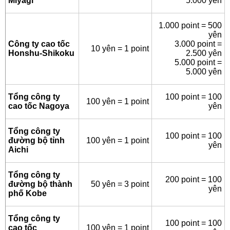
Miyagi
5.000 yên
1.000 point = 500
yên
Công ty cao tốc
3.000 point =
10 yên = 1 point
Honshu-Shikoku
2.500 yên
5.000 point =
5.000 yên
Tổng công ty
100 point = 100
100 yên = 1 point
cao tốc Nagoya
yên
Tổng công ty
100 point = 100
đường bộ tỉnh
100 yên = 1 point
yên
Aichi
Tổng công ty
200 point = 100
đường bộ thành
50 yên = 3 point
yên
phố Kobe
Tổng công ty
100 point = 100
cao tốc
100 yên = 1 point