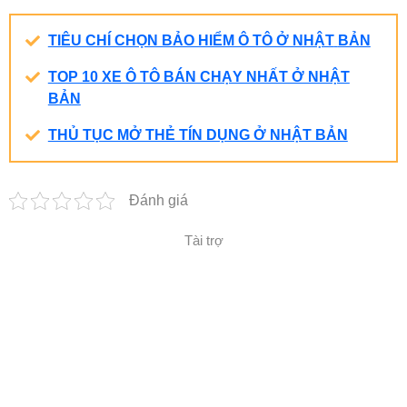
TIÊU CHÍ CHỌN BẢO HIỂM Ô TÔ Ở NHẬT
BẢN
TOP 10 XE Ô TÔ BÁN CHẠY NHẤT Ở NHẬT
BẢN
THỦ TỤC MỞ THẺ TÍN DỤNG Ở NHẬT BẢN
Đánh giá
Tài trợ